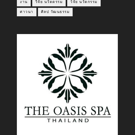
งาน
วิจัย นวัตดรรม
ว้จัย นวัตกรรม
ศาวนา
ศิลป วัฒนธรรม