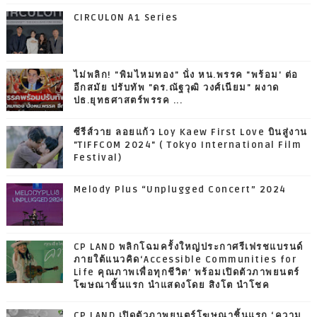
CIRCULON A1 Series
ไม่พลิก! "พิมไหมทอง" นั่ง หน.พรรค "พร้อม' ต่อ
อีกสมัย ปรับทัพ "ดร.ณัฐวุฒิ วงศ์เนียม" ผงาด
ปธ.ยุทธศาสตร์พรรค ...
ซีรีส์วาย ลอยแก้ว Loy Kaew First Love บินสู่งาน
"TIFFCOM 2024" ( Tokyo International Film
Festival)
Melody Plus “Unplugged Concert” 2024
CP LAND พลิกโฉมครั้งใหญ่ประกาศรีเฟรชแบรนด์
ภายใต้แนวคิด‘Accessible Communities for
Life คุณภาพเพื่อทุกชีวิต’ พร้อมเปิดตัวภาพยนตร์
โฆษณาชิ้นแรก นำแสดงโดย สิงโต นำโชค
CP LAND เปิดตัวภาพยนตร์โฆษณาชิ้นแรก ‘ความ