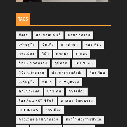
TAGS
สังคม
ประชาสัมพันธ์
อาชญากรรม
เศรษฐกิจ
บันเทิง
การศึกษา
ท่องเที่ยว
การเมือง
กีฬา
ศาสนา
เกษตร
วิจัย - นวัตกรรม
ภูมิภาค
HOT NEWS
วิจัย นว้ตกรรม
ข่าวพระราชสำนัก
ร้องเรียน
เศรศฐกิจ
ทหาร
อาชญกรรม
ต่างประเทศ
ข่าวเด่น
กาคเมือง
ร้องเรียน HOT NEWS
ศาสนา-วัฒนธรรม
HOTBNEWS
การเมิอง
การเมือง อาชญากรรม
ข่าวในพระราชสำนัก