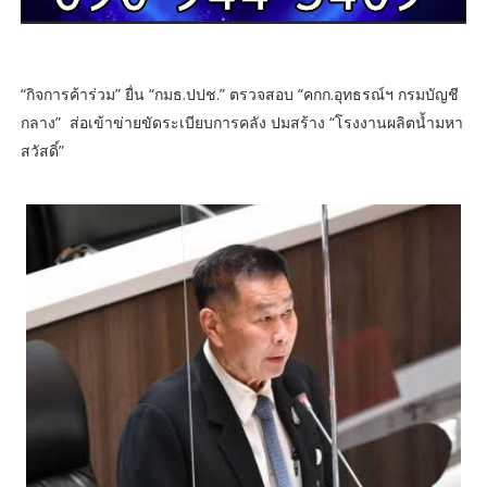
“กิจการค้าร่วม” ยื่น “กมธ.ปปช.” ตรวจสอบ “คกก.อุทธรณ์ฯ กรมบัญชี
กลาง” ส่อเข้าข่ายขัดระเบียบการคลัง ปมสร้าง “โรงงานผลิตน้ำมหา
สวัสดิ์”