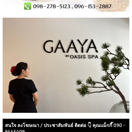
สนใจ ลงโฆษณา / ประชาสัมพันธ์ ติดต่อ 👇 คุณแม็กกี๊ 090 -
9445409