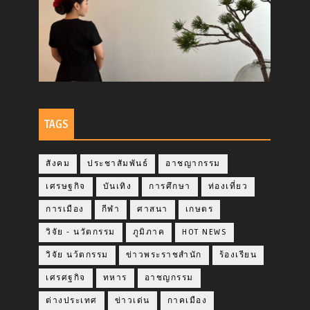
TAGS
สังคม
ประชาสัมพันธ์
อาชญากรรม
เศรษฐกิจ
บันเทิง
การศึกษา
ท่องเที่ยว
การเมือง
กีฬา
ศาสนา
เกษตร
วิจัย - นวัตกรรม
ภูมิภาค
HOT NEWS
วิจัย นว้ตกรรม
ข่าวพระราชสำนัก
ร้องเรียน
เศรศฐกิจ
ทหาร
อาชญกรรม
ต่างประเทศ
ข่าวเด่น
กาคเมือง