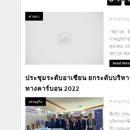
ศาสนา
Mag [Magg
"ชยาวุธ จ
ราษฎร์บำรุ
ตุลาคม 256
ชยาวุธ จัน
Read Mor
ประชุมระดับอาเซียน ยกระดับบริหา
ทางคาร์บอน 2022
Mag [Magg
เศรษฐกิจ
ซิกป้า (ป
บริหารภาษ
ป้า (ประเท