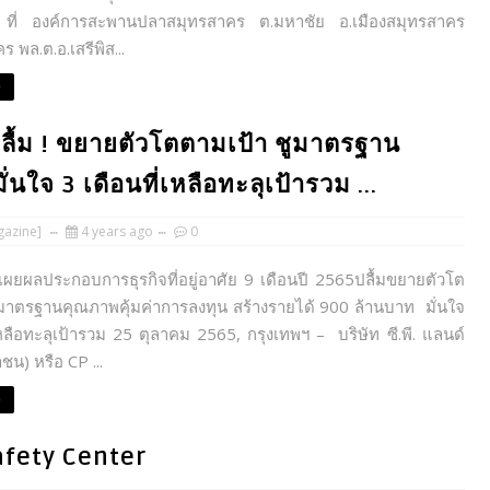
ที่ องค์การสะพานปลาสมุทรสาคร ต.มหาชัย อ.เมืองสมุทรสาคร
 พล.ต.อ.เสรีพิส...
e
ื้ม ! ขยายตัวโตตามเป้า ชูมาตรฐาน
นใจ 3 เดือนที่เหลือทะลุเป้ารวม ...
azine]
4 years ago
0
ผยผลประกอบการธุรกิจที่อยู่อาศัย 9 เดือนปี 2565ปลื้มขยายตัวโต
ูมาตรฐานคุณภาพคุ้มค่าการลงทุน สร้างรายได้ 900 ล้านบาท มั่นใจ
เหลือทะลุเป้ารวม 25 ตุลาคม 2565, กรุงเทพฯ – บริษัท ซี.พี. แลนด์
ชน) หรือ CP ...
e
afety Center