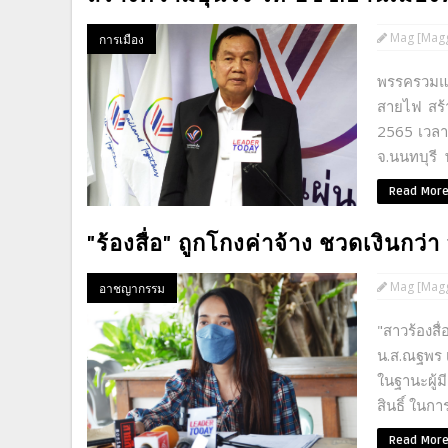
Mag [Magg
การเมือง
พรรครวมแผ
สายไฟ สร้
2565 เวลา 
จ.นนทบุรี 
Read Mor
"ร้องสื่อ" ถูกโกงค่าจ้าง ชวดเงินกว่า
Mag [Magg
อาชญากรรม
"สาวร้องสื
น.ส.ณฐพร เ
ในฐานะผู้
สินธิ์ ในกา
Read Mor