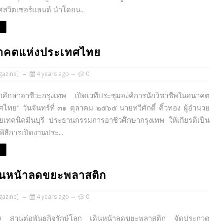
สวิตเซอร์แลนด์ นำโดยน...
e
นาคตแห่งประเทศไทย
azine]
4 years ago
0
นักศึกษาอาชีวะกรุงเทพ เปิดเวทีประชุมองค์การนักวิชาชีพในอนาคต
ไทย" วันจันทร์ที่ ๓๑ ตุลาคม ๒๕๖๕ นายทวีศักดิ์ คิ้วทอง ผู้อำนวย
ยเทคนิคมีนบุรี ประธานกรรมการอาชีวศึกษากรุงเทพ ให้เกียรติเป็น
ิธีการเปิดงานประ...
e
ดินหน้าลดขยะพลาสติก
azine]
4 years ago
0
สานต่อพันธกิจรักษ์โลก เดินหน้าลดขยะพลาสติก จัดประกวด