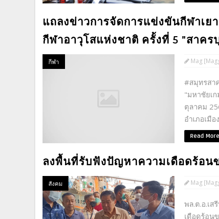
แถลงข่าวการจัดการแข่งขันกีฬาเยาว
กีฬาอาวุโสแห่งชาติ ครั้งที่ 5 "สาครบ
Mag [Magg
กีฬา
#สมุทรสาค
"มหาชัยเกม
ตุลาคม 256
อำเภอเมือง
Read Mor
ลงพื้นที่รับฟังปัญหาความเดือดร้
Mag [Magg
สังคม
พล.ต.อ.เสร
เดือดร้อน