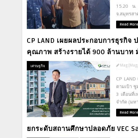
15.20 น. 
จ.สมุทรสาคร
Read Mor
CP LAND เผยผลประกอบการธุรกิจ ปล
คุณภาพ สร้างรายได้ 900 ล้านบาท มั่
Mag [Magg
เศรษฐกิจ
CP LAND เ
ตามเป้า ช
3 เดือนที่
จำกัด (มหา
Read Mor
ยกระดับสถานศึกษาปลอดภัย VEC S