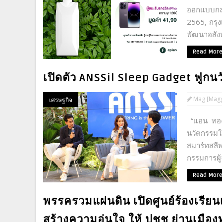
ออกแบบกล่
2565, กรุง
พัฒนาอสังห
Read Mor
เปิดตัว ANSSil Sleep Gadget ฟูกน
Mag [Magg
เศรษฐกิจ
“แอน ทองป
นวัตกรรมใ
สมาร์ทสลี
กรรมการผู้
Read Mor
พรรครวมแผ่นดิน เปิดศูนย์ร้องเรีย
สร้างความอุ่นใจ ให้ ปชช.ย่านเมือ