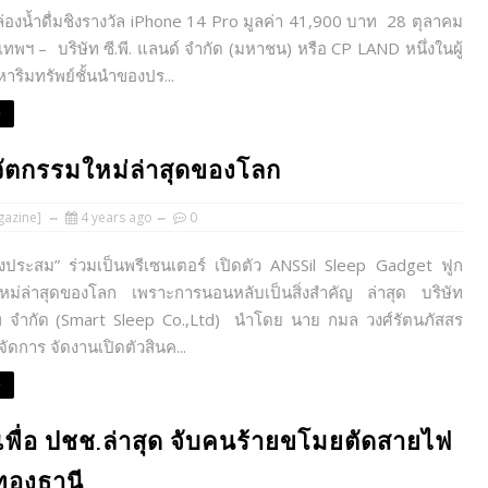
องน้ำดื่มชิงรางวัล iPhone 14 Pro มูลค่า 41,900 บาท 28 ตุลาคม
เทพฯ – บริษัท ซี.พี. แลนด์ จำกัด (มหาชน) หรือ CP LAND หนึ่งในผู้
าริมทรัพย์ชั้นนำของปร...
e
วัตกรรมใหม่ล่าสุดของโลก
azine]
4 years ago
0
ระสม” ร่วมเป็นพรีเซนเตอร์ เปิดตัว ANSSil Sleep Gadget ฟูก
หม่ล่าสุดของโลก เพราะการนอนหลับเป็นสิ่งสำคัญ ล่าสุด บริษัท
พ จำกัด (Smart Sleep Co.,Ltd) นำโดย นาย กมล วงศ์รัตนภัสสร
จัดการ จัดงานเปิดตัวสินค...
e
นเพื่อ ปชช.ล่าสุด จับคนร้ายขโมยตัดสายไฟ
งทองธานี