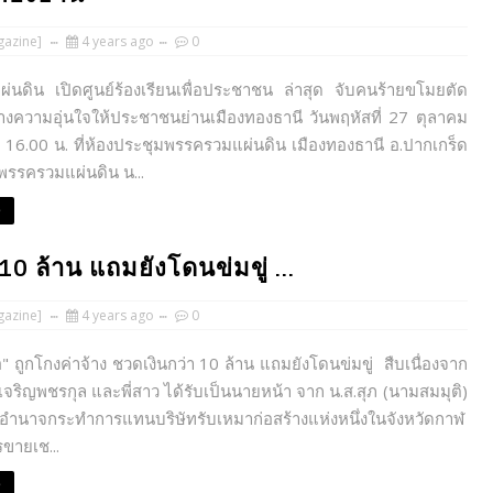
azine]
4 years ago
0
่นดิน เปิดศูนย์ร้องเรียนเพื่อประชาชน ล่าสุด จับคนร้ายขโมยตัด
างความอุ่นใจให้ประชาชนย่านเมืองทองธานี วันพฤหัสที่ 27 ตุลาคม
16.00 น. ที่ห้องประชุมพรรครวมแผ่นดิน เมืองทองธานี อ.ปากเกร็ด
พรรครวมแผ่นดิน น...
e
 10 ล้าน แถมยังโดนข่มขู่ ...
azine]
4 years ago
0
่อ" ถูกโกงค่าจ้าง ชวดเงินกว่า 10 ล้าน แถมยังโดนข่มขู่ สืบเนื่องจาก
จริญพชรกุล และพี่สาว ได้รับเป็นนายหน้า จาก น.ส.สุภ (นามสมมุติ)
มีอำนาจกระทำการแทนบริษัทรับเหมาก่อสร้างแห่งหนึ่งในจังหวัดกาฬ
รขายเช...
e