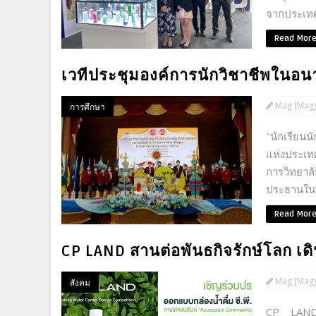
จากประเทศ
Read Mor
เวทีประชุมองค์การนักวิชาชีพในอ
Mag [Magg
การศึกษา
"นักเรียน
แห่งประเทศ
การวิทยาลั
ประธานในพ
Read Mor
CP LAND สานต่อพันธกิจรักษ์โลก เ
Mag [Magg
สังคม
CP LAND 