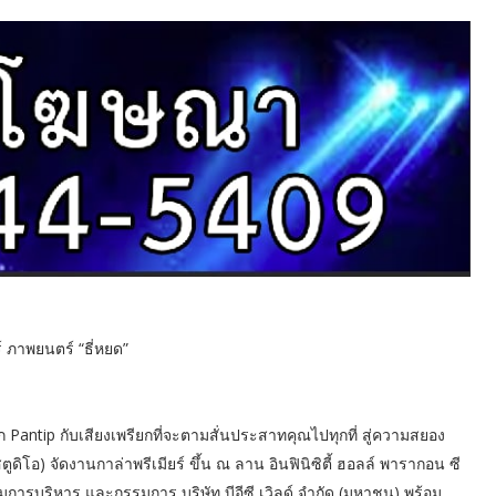
์ ภาพยนตร์ “ธี่หยด”
Pantip กับเสียงเพรียกที่จะตามสั่นประสาทคุณไปทุกที่ สู่ความสยอง
โอ) จัดงานกาล่าพรีเมียร์ ขึ้น ณ ลาน อินฟินิซิตี้ ฮอลล์ พารากอน ซี
มการบริหาร และกรรมการ บริษัท บีอีซี เวิลด์ จำกัด (มหาชน) พร้อม