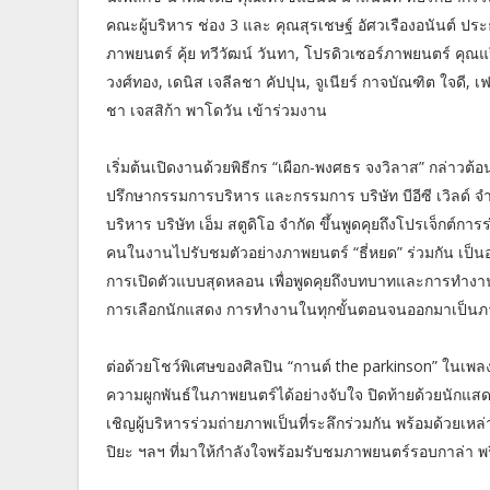
คณะผู้บริหาร ช่อง 3 และ คุณสุรเชษฐ์ อัศวเรืองอนันต์ ประ
ภาพยนตร์ คุ้ย ทวีวัฒน์ วันทา, โปรดิวเซอร์ภาพยนตร์ คุณแป๊
วงศ์ทอง, เดนิส เจลีลชา คัปปุน, จูเนียร์ กาจบัณฑิต ใจดี, 
ชา เจสสิก้า พาโดวัน เข้าร่วมงาน
เริ่มต้นเปิดงานด้วยพิธีกร “เผือก-พงศธร จงวิลาส” กล่าวต้อน
ปรึกษากรรมการบริหาร และกรรมการ บริษัท บีอีซี เวิลด์ 
บริหาร บริษัท เอ็ม สตูดิโอ จำกัด ขึ้นพูดคุยถึงโปรเจ็กต์
คนในงานไปรับชมตัวอย่างภาพยนตร์ “ธี่หยด” ร่วมกัน เป็น
การเปิดตัวแบบสุดหลอน เพื่อพูดคุยถึงบทบาทและการทำงานในเ
การเลือกนักแสดง การทำงานในทุกขั้นตอนจนออกมาเป็นภาพ
ต่อด้วยโชว์พิเศษของศิลปิน “กานต์ the parkinson” ในเพลง 
ความผูกพันธ์ในภาพยนตร์ได้อย่างจับใจ ปิดท้ายด้วยนักแส
เชิญผู้บริหารร่วมถ่ายภาพเป็นที่ระลึกร่วมกัน พร้อมด้วยเหล่าผ
ปิยะ ฯลฯ ที่มาให้กำลังใจพร้อมรับชมภาพยนตร์รอบกาล่า พรี