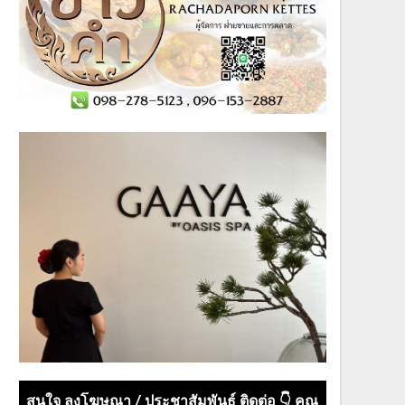
สนใจ ลงโฆษณา / ประชาสัมพันธ์ ติดต่อ 👇 คุณ