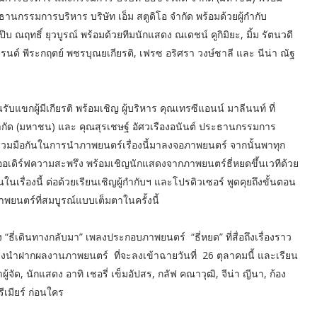
ธานกรรมการบริหาร บริษัท เอ็ม สตูดิโอ จำกัด พร้อมด้วยผู้กำกับ
บ ณฤทธิ์ ยุวบูรณ์ พร้อมด้วยทีมนักแสดง ณเดชน์ คูกิมิยะ, มิ้ม รัตนวดี
เฟรนด์ พีระกฤตย์ พชรบุณยเกียรติ, เฟรซ อริศรา วงษ์ชาลี และ นีน่า ณัฐ
รับแขกผู้มีเกียรติ พร้อมเชิญ ผู้บริหาร คุณเทรซีแอนน์ มาลีนนท์ ที่
จำกัด (มหาชน) และ คุณสุรเชษฐ์ อัศวเรืองอนันต์ ประธานกรรมการ
การร่วมมือกันในการนำภาพยนตร์เรื่องนี้มาลงจอภาพยนตร์ จากนั้นพาทุก
ออเดิร์ฟความสะพรึง พร้อมเชิญนักแสดงจากภาพยนตร์ธี่หยดขึ้นเวทีด้วย
รื่องนี้ ต่อด้วยเรียนเชิญผู้กำกับฯ และโปรดิวเซอร์ พูดคุยถึงขั้นตอน
ยนตร์ที่สมบูรณ์แบบเต็มตาในครั้งนี้
“ธี่เดินทางกลับมา” เพลงประกอบภาพยนตร์ “ธี่หยด” ที่สื่อถึงเรื่องราว
ดงนำฝากผลงานภาพยนตร์ ที่จะลงเข้าฉายวันที่ 26 ตุลาคมนี้ และเรียน
ู้จัด, นักแสดง อาทิ เชอรี่ เข็มอัปสร, กลัฟ คณาวุฒิ, จีน่า ญีนา, ก้อง
เมียร์ ก่อนใคร