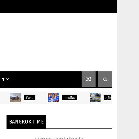
น ๆ
สังคม
การเมือง
ภูมิภาค
ท่องเที่ยว
BANGKOK TIME