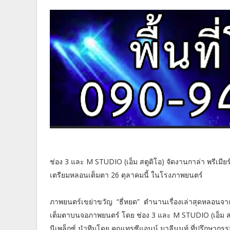
ช่อง 3 และ M STUDIO (เอ็ม สตูดิโอ) จัดงานกาล่า พรีเมียร
เตรียมหลอนเต็มตา 26 ตุลาคมนี้ ในโรงภาพยนตร์
ภาพยนตร์เขย่าขวัญ “ธี่หยด” ตำนานเรื่องเล่าสุดหลอนจาก 
เต็มตาบนจอภาพยนตร์ โดย ช่อง 3 และ M STUDIO (เอ็ม สตูดิ
นีเพล็กซ์ นำทีมโดย คุณเทรซีแอนน์ มาลีนนท์ ที่ปรึกษากรร