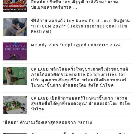
อีกสมัย ปรับทัพ "ดร.ณัฐวุฒิ วงศ์เนียม" ผงาด
ปธ.ยุทธศาสตร์พรรค ...
ซีรีส์วาย ลอยแก้ว Loy Kaew First Love บินสู่งาน
"TIFFCOM 2024" ( Tokyo International Film
Festival)
Melody Plus “Unplugged Concert” 2024
CP LAND พลิกโฉมครั้งใหญ่ประกาศรีเฟรชแบรนด์
ภายใต้แนวคิด‘Accessible Communities for
Life คุณภาพเพื่อทุกชีวิต’ พร้อมเปิดตัวภาพยนตร์
โฆษณาชิ้นแรก นำแสดงโดย สิงโต นำโชค
CP LAND เปิดตัวภาพยนตร์โฆษณาชิ้นแรก ‘ความ
สุขเกิดขึ้นได้ทุกที่รอบตัวคุณ’ นำแสดงนำโดย สิงโต
นำโชค
“ธี่หยด” ตำนานเรื่องเล่าสุดหลอนจาก Pantip