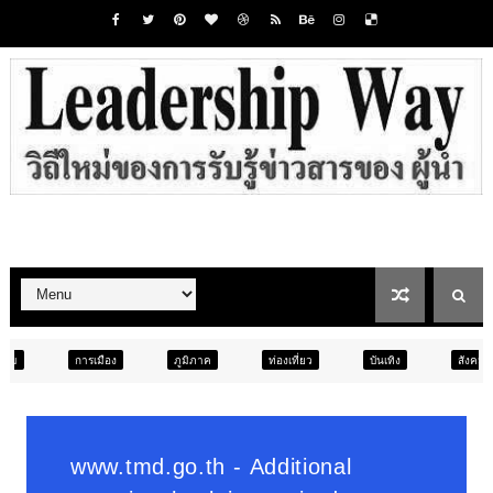
ง
ภูมิภาค
ท่องเที่ยว
บันเทิง
สังคม
ภูมิภาค