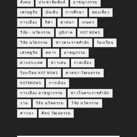
สังคม
ประชาสัมพันธ์
อาชญากรรม
เศรษฐกิจ
บันเทิง
การศึกษา
ท่องเที่ยว
การเมือง
กีฬา
ศาสนา
เกษตร
วิจัย - นวัตกรรม
ภูมิภาค
HOT NEWS
วิจัย นว้ตกรรม
ข่าวพระราชสำนัก
ร้องเรียน
เศรศฐกิจ
ทหาร
อาชญกรรม
ต่างประเทศ
ข่าวเด่น
กาคเมือง
ร้องเรียน HOT NEWS
ศาสนา-วัฒนธรรม
HOTBNEWS
การเมิอง
การเมือง อาชญากรรม
ข่าวในพระราชสำนัก
งาน
วิจัย นวัตดรรม
ว้จัย นวัตกรรม
ศาวนา
ศิลป วัฒนธรรม