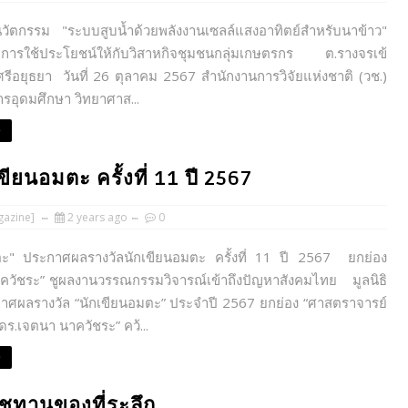
ัตกรรม "ระบบสูบน้ำด้วยพลังงานเซลล์แสงอาทิตย์สำหรับนาข้าว"
สริมการใช้ประโยชน์ให้กับวิสาหกิจชุมชนกลุ่มเกษตรกร ต.รางจรเข้
ีอยุธยา วันที่ 26 ตุลาคม 2567 สำนักงานการวิจัยแห่งชาติ (วช.)
รอุดมศึกษา วิทยาศาส...
e
ียนอมตะ ครั้งที่ 11 ปี 2567
azine]
2 years ago
0
มตะ" ประกาศผลรางวัลนักเขียนอมตะ ครั้งที่ 11 ปี 2567 ยกย่อง
ควัชระ” ชูผลงานวรรณกรรมวิจารณ์เข้าถึงปัญหาสังคมไทย มูลนิธิ
ศผลรางวัล “นักเขียนอมตะ” ประจำปี 2567 ยกย่อง “ศาสตราจารย์
 ดร.เจตนา นาควัชระ” คว้...
e
ชทานของที่ระลึก