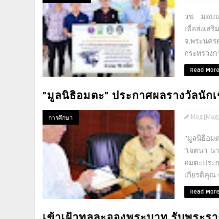
วช. มอบนว
เพื่อส่งเ
จ.พระนครศร
กระทรวงกา
Read Mor
"มูลนิธิอมตะ" ประกาศผลรางวัลนักเข
Mag [Magg
การศึกษา
"มูลนิธิอ
“เจตนา นา
อมตะประกา
เกียรติคุณ
Read Mor
เข้าเฝ้าทูลละอองพระบาท รับพระรา