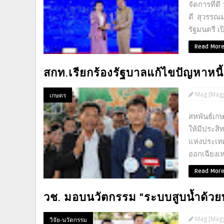
จัดการที่ด
ดี สุวรรณ
รัฐมนตรี เ
Read Mor
สกท.เรียกร้องรัฐบาลแก้ไขปัญหาหนี
Mag [Magg
เกษตร
สหพันธ์เก
ให้มีประส
แห่งประเท
ออกเฉียงเห
Read Mor
วช. มอบนวัตกรรม "ระบบสูบน้ำด้วย
Mag [Magg
วิจัย-นวัตกรรม