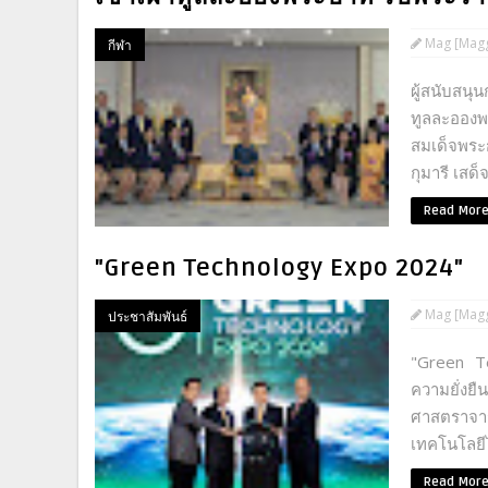
Mag [Magg
กีฬา
ผู้สนับสนุ
ทูลละอองพ
สมเด็จพระ
กุมารี เสด
Read Mor
"Green Technology Expo 2024"
Mag [Magg
ประชาสัมพันธ์
"Green T
ความยั่งยื
ศาสตราจ
เทคโนโลยีไ
Read Mor