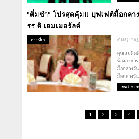
"ติ่มซำ" โปรสุดคุ้ม!! บุฟเฟต์มื้อกล
รร.ดิ เอมเมอรัลด์
Mag [Magg
ท่องเที่ยว
คุณแม่คิตต
ห้องอาหารจ
มื้อกลางวั
มื้อกลางวัน
Read Mor
1
2
3
4