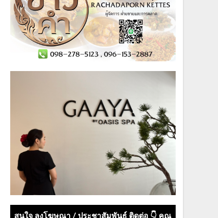
สนใจ ลงโฆษณา / ประชาสัมพันธ์ ติดต่อ 👇 คุณ