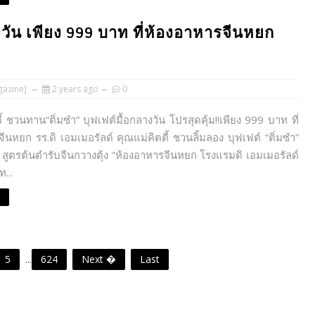
างวัน เพียง 999 บาท ที่ห้องอาหารจีนหยก
azine]
2 years ago
0
ี้ ชวนทาน“ติ่มซำ” บุฟเฟต์มื้อกลางวัน โปรสุดคุ้ม!!เพียง 999 บาท ที่
ีนหยก รร.ดิ เอมเมอรัลด์ คุณแม่คิตตี้ ชวนลิ้มลอง บุฟเฟต์ “ติ่มซำ”
น สูตรต้นตำรับจีนกวางตุ้ง "ห้องอาหารจีนหยก โรงแรมดิ เอมเมอรัลด์
ท...
e
5
...
624
Next �
Last