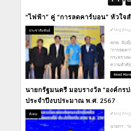
“ไฟฟ้า” คู่ “การลดคาร์บอน” หัวใจ
Mag [Magg
ประชาสัมพันธ์
สภท. จับมื
“การลดคา
กระทรวงพลั
ความสำคัญ
Read Mor
นายกรัฐมนตรี มอบรางวัล "องค์กรปกค
ประจำปึงบประมาณ พ.ศ. 2567
Mag [Magg
สังคม
นายกฯ “แพ