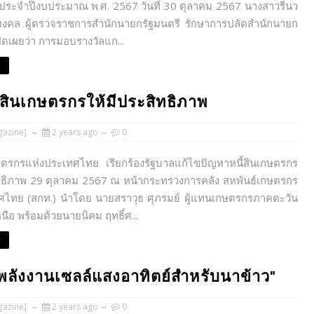
ี ประจำปึงบประมาณ พ.ศ. 2567 วันที่ 30 ตุลาคม 2567 นางสาวรี่นว
มงคล ผู้ตรวจราชการสำนักนายกรัฐมนตรี รักษาการปลัดสำนักนายก
ปิดเผยว่า การมอบรางวัลแก...
e
้สินเกษตรกรให้มีประสิทธิภาพ
azine]
2 years ago
0
ษตรกรแห่งประเทศไทย เรียกร้องรัฐบาลแก้ไขปัญหาหนี้สินเกษตรกร
ิทธิภาพ 29 ตุลาคม 2567 ณ หน้ากระทรวงการคลัง สหพันธ์เกษตรกร
ศไทย (สกท.) นำโดย นายสราวุธ ศุภรมย์ ผู้แทนเกษตรกรภาคตะวัน
นือ พร้อมด้วยนายนิคม ฤทธิ์ศ...
e
พลังงานเซลล์แสงอาทิตย์สำหรับนาข้าว"
azine]
2 years ago
0