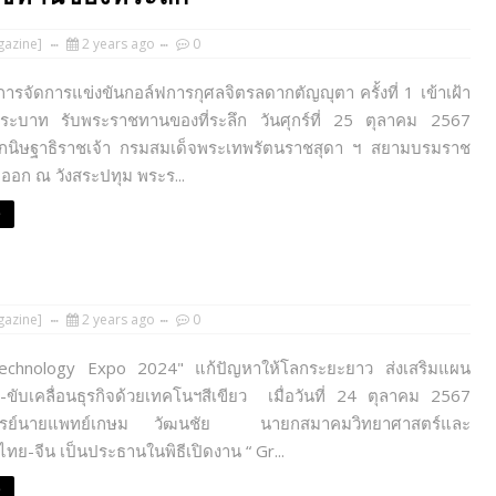
azine]
2 years ago
0
นการจัดการแข่งขันกอล์ฟการกุศลจิตรลดากตัญญุตา ครั้งที่ 1 เข้าเฝ้า
ระบาท รับพระราชทานของที่ระลึก วันศุกร์ที่ 25 ตุลาคม 2567
กนิษฐาธิราชเจ้า กรมสมเด็จพระเทพรัตนราชสุดา ฯ สยามบรมราช
็จออก ณ วังสระปทุม พระร...
e
azine]
2 years ago
0
echnology Expo 2024" แก้ปัญหาให้โลกระยะยาว ส่งเสริมแผน
น-ขับเคลื่อนธุรกิจด้วยเทคโนฯสีเขียว เมื่อวันที่ 24 ตุลาคม 2567
ารย์นายแพทย์เกษม วัฒนชัย นายกสมาคมวิทยาศาสตร์และ
ทย-จีน เป็นประธานในพิธีเปิดงาน “ Gr...
e