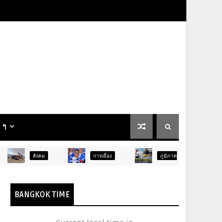
น ๆ
สังคม
การเมือง
ภูมิภาค
ท่องเที่ยว
BANGKOK TIME