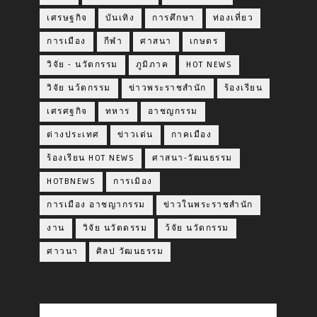
เศรษฐกิจ
บันเทิง
การศึกษา
ท่องเที่ยว
การเมือง
กีฬา
ศาสนา
เกษตร
วิจัย - นวัตกรรม
ภูมิภาค
HOT NEWS
วิจัย นว้ตกรรม
ข่าวพระราชสำนัก
ร้องเรียน
เศรศฐกิจ
ทหาร
อาชญกรรม
ต่างประเทศ
ข่าวเด่น
กาคเมือง
ร้องเรียน HOT NEWS
ศาสนา-วัฒนธรรม
HOTBNEWS
การเมิอง
การเมือง อาชญากรรม
ข่าวในพระราชสำนัก
งาน
วิจัย นวัตดรรม
ว้จัย นวัตกรรม
ศาวนา
ศิลป วัฒนธรรม