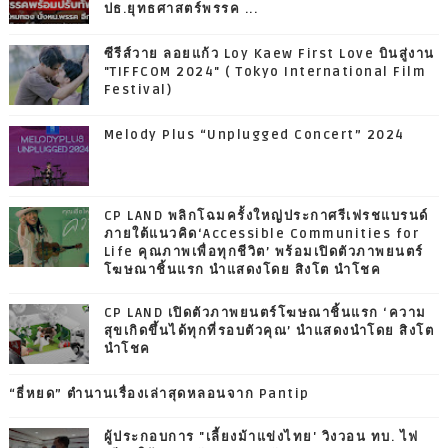
ปธ.ยุทธศาสตร์พรรค ...
ซีรีส์วาย ลอยแก้ว Loy Kaew First Love บินสู่งาน
"TIFFCOM 2024" ( Tokyo International Film
Festival)
Melody Plus “Unplugged Concert” 2024
CP LAND พลิกโฉมครั้งใหญ่ประกาศรีเฟรชแบรนด์
ภายใต้แนวคิด‘Accessible Communities for
Life คุณภาพเพื่อทุกชีวิต’ พร้อมเปิดตัวภาพยนตร์
โฆษณาชิ้นแรก นำแสดงโดย สิงโต นำโชค
CP LAND เปิดตัวภาพยนตร์โฆษณาชิ้นแรก ‘ความ
สุขเกิดขึ้นได้ทุกที่รอบตัวคุณ’ นำแสดงนำโดย สิงโต
นำโชค
“ธี่หยด” ตำนานเรื่องเล่าสุดหลอนจาก Pantip
ผู้ประกอบการ "เลี้ยงม้าแข่งไทย' วิงวอน ทบ. ไฟ