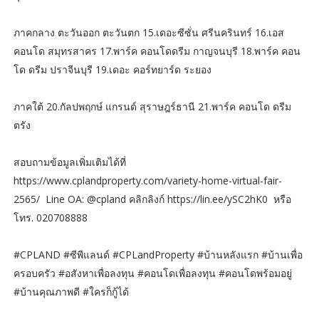
ภาคกลาง ตะวันออก ตะวันตก 15.เดอะซีซั่น ศรีนครินทร์ 16.เอส
คอนโด สมุทรสาคร 17.พาร์ค คอนโดดรีม กาญจนบุรี 18.พาร์ค คอน
โด ดรีม ปราจีนบุรี 19.เดอะ คอร์ทยาร์ด ระยอง
ภาคใต้ 20.กัลปพฤกษ์ แกรนด์ สุราษฎร์ธานี 21.พาร์ค คอนโด ดรีม
ตรัง
สอบถามข้อมูลเพิ่มเติมได้ที่
https://www.cplandproperty.com/variety-home-virtual-fair-
2565/ Line OA: @cpland คลิกลิงก์ https://lin.ee/ySC2hK0 หรือ
โทร. 020708888
#CPLAND #ซีพีแลนด์ #CPLandProperty #บ้านหลังแรก #บ้านเพื่อ
ครอบครัว #อสังหาเพื่อลงทุน #คอนโดเพื่อลงทุน #คอนโดพร้อมอยู่
#บ้านคุณภาพดี #ใครก็กู้ได้