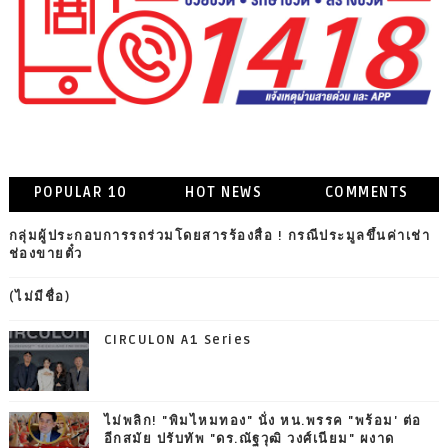
POPULAR 10
HOT NEWS
COMMENTS
กลุ่มผู้ประกอบการรถร่วมโดยสารร้องสื่อ ! กรณีประมูลขึ้นค่าเช่า
ช่องขายตั๋ว
(ไม่มีชื่อ)
CIRCULON A1 Series
ไม่พลิก! "พิมไหมทอง" นั่ง หน.พรรค "พร้อม' ต่อ
อีกสมัย ปรับทัพ "ดร.ณัฐวุฒิ วงศ์เนียม" ผงาด