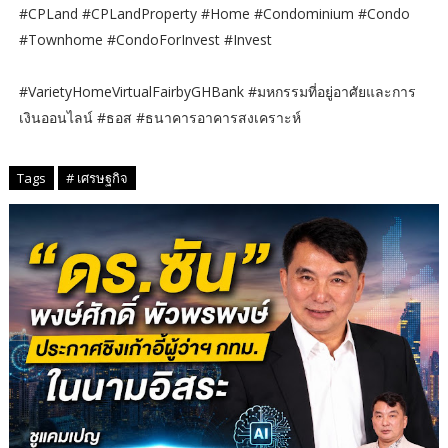
#CPLand #CPLandProperty #Home #Condominium #Condo
#Townhome #CondoForInvest #Invest
#VarietyHomeVirtualFairbyGHBank #มหกรรมที่อยู่อาศัยและการ
เงินออนไลน์ #ธอส #ธนาคารอาคารสงเคราะห์
Tags
# เศรษฐกิจ