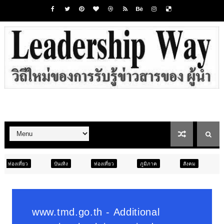
บันเทิง
ท่องเที่ยว
ภูมิภาค
สังคม
การศึกษา
สัง