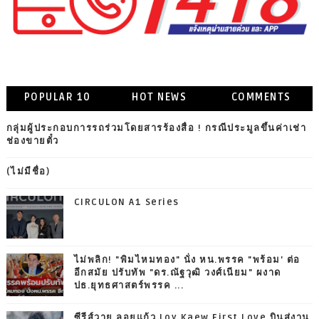
POPULAR 10
HOT NEWS
COMMENTS
กลุ่มผู้ประกอบการรถร่วมโดยสารร้องสื่อ ! กรณีประมูลขึ้นค่าเช่า
ช่องขายตั๋ว
(ไม่มีชื่อ)
CIRCULON A1 Series
ไม่พลิก! "พิมไหมทอง" นั่ง หน.พรรค "พร้อม' ต่อ
อีกสมัย ปรับทัพ "ดร.ณัฐวุฒิ วงศ์เนียม" ผงาด
ปธ.ยุทธศาสตร์พรรค ...
ซีรีส์วาย ลอยแก้ว Loy Kaew First Love บินสู่งาน