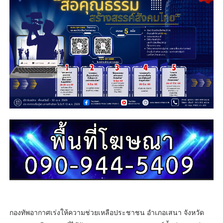
กองทัพอากาศเร่งให้ความช่วยเหลือประชาชน อำเภอเสนา จังหวัด