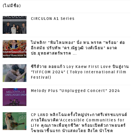
(ไม่มีชื่อ)
CIRCULON A1 Series
ไม่พลิก! "พิมไหมทอง" นั่ง หน.พรรค "พร้อม' ต่อ
อีกสมัย ปรับทัพ "ดร.ณัฐวุฒิ วงศ์เนียม" ผงาด
ปธ.ยุทธศาสตร์พรรค ...
ซีรีส์วาย ลอยแก้ว Loy Kaew First Love บินสู่งาน
"TIFFCOM 2024" ( Tokyo International Film
Festival)
Melody Plus “Unplugged Concert” 2024
CP LAND พลิกโฉมครั้งใหญ่ประกาศรีเฟรชแบรนด์
ภายใต้แนวคิด‘Accessible Communities for
Life คุณภาพเพื่อทุกชีวิต’ พร้อมเปิดตัวภาพยนตร์
โฆษณาชิ้นแรก นำแสดงโดย สิงโต นำโชค