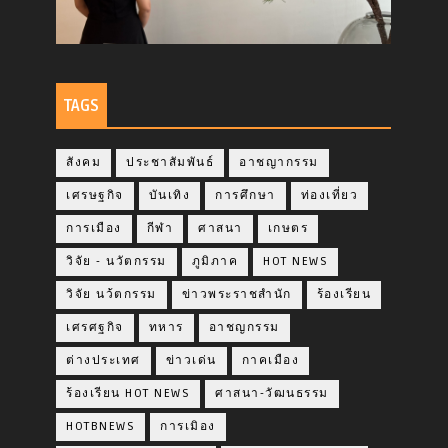
TAGS
สังคม
ประชาสัมพันธ์
อาชญากรรม
เศรษฐกิจ
บันเทิง
การศึกษา
ท่องเที่ยว
การเมือง
กีฬา
ศาสนา
เกษตร
วิจัย - นวัตกรรม
ภูมิภาค
HOT NEWS
วิจัย นว้ตกรรม
ข่าวพระราชสำนัก
ร้องเรียน
เศรศฐกิจ
ทหาร
อาชญกรรม
ต่างประเทศ
ข่าวเด่น
กาคเมือง
ร้องเรียน HOT NEWS
ศาสนา-วัฒนธรรม
HOTBNEWS
การเมิอง