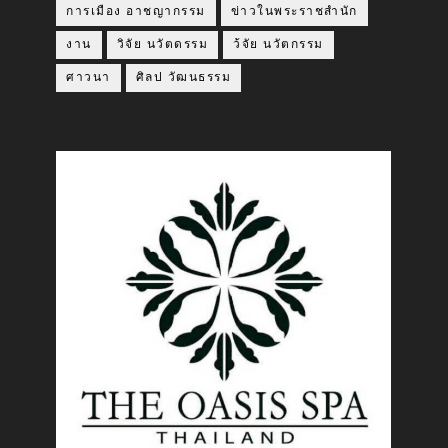
การเมือง อาชญากรรม
ข่าวในพระราชสำนัก
งาน
วิจัย นวัตดรรม
ว้จัย นวัตกรรม
ศาวนา
ศิลป วัฒนธรรม