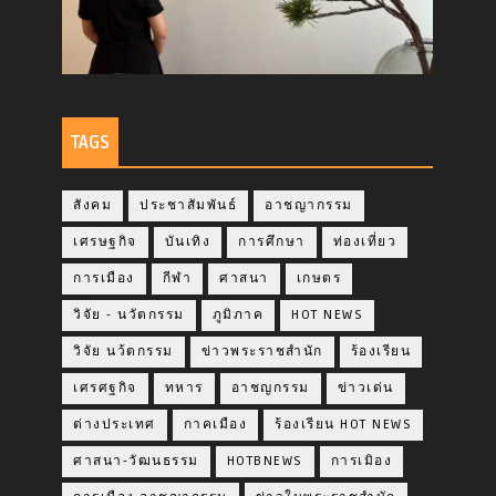
TAGS
สังคม
ประชาสัมพันธ์
อาชญากรรม
เศรษฐกิจ
บันเทิง
การศึกษา
ท่องเที่ยว
การเมือง
กีฬา
ศาสนา
เกษตร
วิจัย - นวัตกรรม
ภูมิภาค
HOT NEWS
วิจัย นว้ตกรรม
ข่าวพระราชสำนัก
ร้องเรียน
เศรศฐกิจ
ทหาร
อาชญกรรม
ข่าวเด่น
ต่างประเทศ
กาคเมือง
ร้องเรียน HOT NEWS
ศาสนา-วัฒนธรรม
HOTBNEWS
การเมิอง