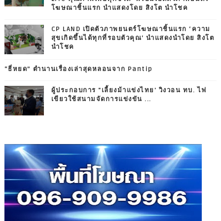
โฆษณาชิ้นแรก นำแสดงโดย สิงโต นำโชค
CP LAND เปิดตัวภาพยนตร์โฆษณาชิ้นแรก ‘ความ
สุขเกิดขึ้นได้ทุกที่รอบตัวคุณ’ นำแสดงนำโดย สิงโต
นำโชค
“ธี่หยด” ตำนานเรื่องเล่าสุดหลอนจาก Pantip
ผู้ประกอบการ "เลี้ยงม้าแข่งไทย' วิงวอน ทบ. ไฟ
เขียวใช้สนามจัดการแข่งขัน ...