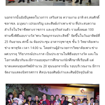
นอกจากนั้นยังมีบุคคลในวงการ เสริมสวย ความงาม อาทิ ดร.สมศักดิ์
ซลาชล. อ.บุษบา เปรมเจริญ และศิษย์เก่าเพาะช่าง ที่ประสบความ
สำเร็จในวิชาชีพทางราชการ และธุรกิจส่วนตัว รวมทั้งหมด 100
ท่านซึ่งพิธีมอบรางวัล"พระวิษณุกรรมประสิทธิ์" จัดขึ้นในวันอาทิตย์ที่
25 กันยายน ศกนี้ ณ ห้องประชุม อาคารจุฑาธุช ชั้น 5 วิทยาลัยเพาะ
ช่าง พาหุรัด เวลา 14.00 น. โดยท่านผู้อำนวยการวิทยาลัยเพาะช่าง
ผศ.บรรลุ วิริยาภรณ์ประภาส เป็นประธานในพิธีมอบรางวัล และใน
โอกาสเดียวกันจะมีการมอบทุนการศึกษาแก่นักศึกษาที่เรียนดี แต่
ขาดแคลนทุนทรัพย์จำนวน 20 ทุนนอกจากนั้น รอบบริเวณงาน มีการ
จัดงานแสดงนิทรรศการ ศิลปะของศิษย์เก่าและศิษย์ปัจจุบันด้วย