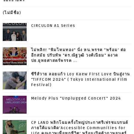
(ไม่มีชื่อ)
CIRCULON A1 Series
ไม่พลิก! "พิมไหมทอง" นั่ง หน.พรรค "พร้อม' ต่อ
อีกสมัย ปรับทัพ "ดร.ณัฐวุฒิ วงศ์เนียม" ผงาด
ปธ.ยุทธศาสตร์พรรค ...
ซีรีส์วาย ลอยแก้ว Loy Kaew First Love บินสู่งาน
"TIFFCOM 2024" ( Tokyo International Film
Festival)
Melody Plus “Unplugged Concert” 2024
CP LAND พลิกโฉมครั้งใหญ่ประกาศรีเฟรชแบรนด์
ภายใต้แนวคิด‘Accessible Communities for
Life คุณภาพเพื่อทุกชีวิต’ พร้อมเปิดตัวภาพยนตร์