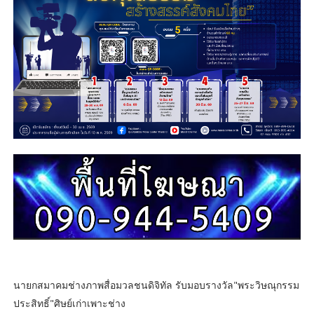
นายกสมาคมช่างภาพสื่อมวลชนดิจิทัล รับมอบรางวัล"พระวิษณุกรรม
ประสิทธิ์"ศิษย์เก่าเพาะช่าง