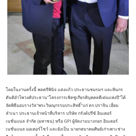
โดยในงานครั้งนี้ พลตรีพินิจ แสงแก้ว ประธานชมรมฯ และทินกร
ตันติอำไพวงศ์ประธาน"โครงการเชิดชูเกียรติบุคคลดีเด่นแห่งปี"ได้
จัดพิธีมอบรางวัล"พระวิษณุกรรมประสิทธิ์"แก่ ดร.ปราจิน เอี่ยม
ลำเนา ประธานเจ้าหน้าที่บริหาร บริษัท กรังด์ปรีซ์ อินเตอร์
เนชั่นแนล จำกัด (มหาชน) หรือ GPI ผู้จัดงานบางกอก อินเตอร์
เนชั่นแนล มอเตอร์โชว์ และยังเป็น นายกสมาคมศิษย์เก่าเพาะช่าง