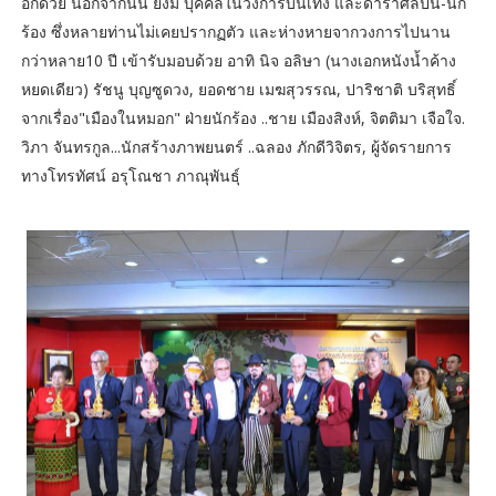
อีกด้วย นอกจากนั้น ยังมี บุคคลในวงการบันเทิง และดาราศิลปิน-นัก
ร้อง ซึ่งหลายท่านไม่เคยปรากฏตัว และห่างหายจากวงการไปนาน
กว่าหลาย10 ปี เข้ารับมอบด้วย อาทิ นิจ อลิษา (นางเอกหนังน้ำค้าง
หยดเดียว) รัชนู บุญซูดวง, ยอดชาย เมฆสุวรรณ, ปาริชาติ บริสุทธิ์
จากเรื่อง"เมืองในหมอก" ฝ่ายนักร้อง ..ชาย เมืองสิงห์, จิตติมา เจือใจ.
วิภา จันทรกูล...นักสร้างภาพยนตร์ ..ฉลอง ภักดีวิจิตร, ผู้จัดรายการ
ทางโทรทัศน์ อรุโณชา ภาณุพันธุ์