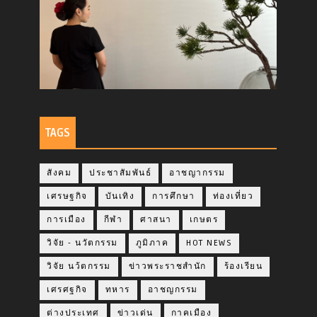
TAGS
สังคม
ประชาสัมพันธ์
อาชญากรรม
เศรษฐกิจ
บันเทิง
การศึกษา
ท่องเที่ยว
การเมือง
กีฬา
ศาสนา
เกษตร
วิจัย - นวัตกรรม
ภูมิภาค
HOT NEWS
วิจัย นว้ตกรรม
ข่าวพระราชสำนัก
ร้องเรียน
เศรศฐกิจ
ทหาร
อาชญกรรม
ต่างประเทศ
ข่าวเด่น
กาคเมือง