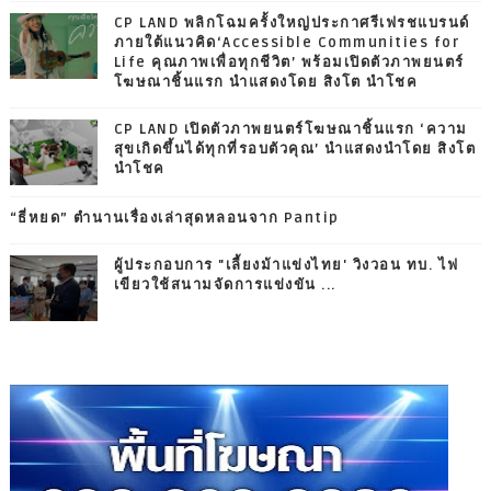
CP LAND พลิกโฉมครั้งใหญ่ประกาศรีเฟรชแบรนด์
ภายใต้แนวคิด‘Accessible Communities for
Life คุณภาพเพื่อทุกชีวิต’ พร้อมเปิดตัวภาพยนตร์
โฆษณาชิ้นแรก นำแสดงโดย สิงโต นำโชค
CP LAND เปิดตัวภาพยนตร์โฆษณาชิ้นแรก ‘ความ
สุขเกิดขึ้นได้ทุกที่รอบตัวคุณ’ นำแสดงนำโดย สิงโต
นำโชค
“ธี่หยด” ตำนานเรื่องเล่าสุดหลอนจาก Pantip
ผู้ประกอบการ "เลี้ยงม้าแข่งไทย' วิงวอน ทบ. ไฟ
เขียวใช้สนามจัดการแข่งขัน ...