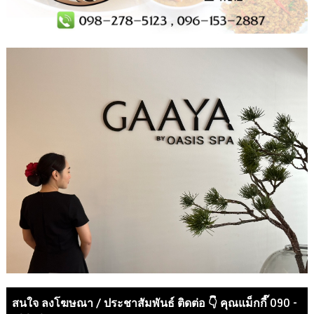
สนใจ ลงโฆษณา / ประชาสัมพันธ์ ติดต่อ 👇 คุณแม็กกี๊ 090 -