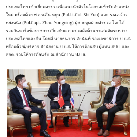
ประเทศไทย เข้าเยี่ยมคารวะเพื่อแนะนำตัวในโอกาสเข้ารับตำแหน่ง
ใหม่ พร้อมด้วย พ.ต.ท.สืน หยูน (Pol.Lt.Col. Shi Yun) และ ร.ต.อ.จ้าว
หย่งหนิง (Pol.Capt. Zhao Yongning) ผู้ช่วยทูตฝ่ายตำรวจ โดยได้
ร่วมกันหารือข้อราชการเกี่ยวกับความร่วมมือด้านยาเสพติดระหว่าง
ประเทศไทยและจีน โดยมี นายธนากร คัยนันท์ รองเลขาธิการ ป.ป.ส.
พร้อมด้วยผู้บริหาร สำนักงาน ป.ป.ส. ให้การต้อนรับ ผู้แทน สปป. และ
สกต. ร่วมให้การต้อนรับ ณ สำนักงาน ป.ป.ส.