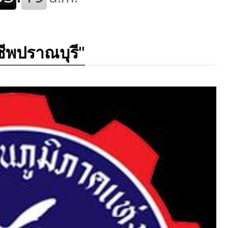
ชีพปราณบุรี"