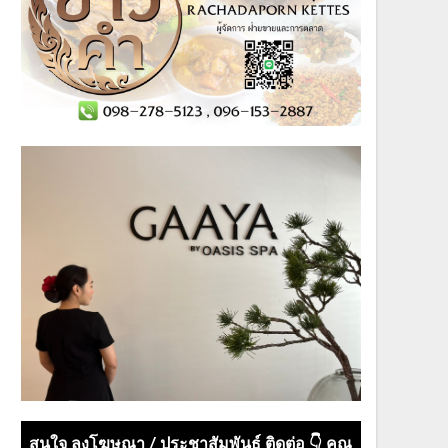
สนใจ ลงโฆษณา / ประชาสัมพันธ์ ติดต่อ 👇 คุณ