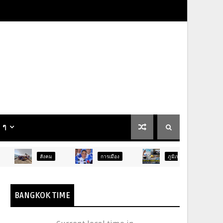
น ๆ
สังคม
การเมือง
ภูมิภาค
ท่องเที่ยว
BANGKOK TIME