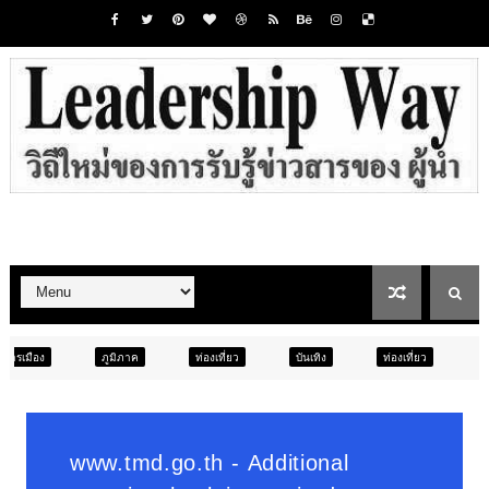
มิภาค
ท่องเที่ยว
บันเทิง
ท่องเที่ยว
ภูมิภาค
สังคม