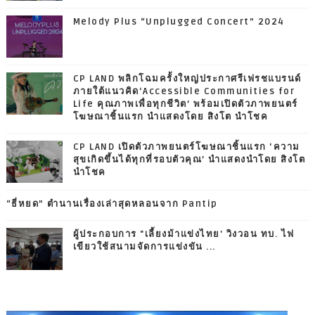
Melody Plus “Unplugged Concert” 2024
CP LAND พลิกโฉมครั้งใหญ่ประกาศรีเฟรชแบรนด์
ภายใต้แนวคิด‘Accessible Communities for
Life คุณภาพเพื่อทุกชีวิต’ พร้อมเปิดตัวภาพยนตร์
โฆษณาชิ้นแรก นำแสดงโดย สิงโต นำโชค
CP LAND เปิดตัวภาพยนตร์โฆษณาชิ้นแรก ‘ความ
สุขเกิดขึ้นได้ทุกที่รอบตัวคุณ’ นำแสดงนำโดย สิงโต
นำโชค
“ธี่หยด” ตำนานเรื่องเล่าสุดหลอนจาก Pantip
ผู้ประกอบการ "เลี้ยงม้าแข่งไทย' วิงวอน ทบ. ไฟ
เขียวใช้สนามจัดการแข่งขัน ...