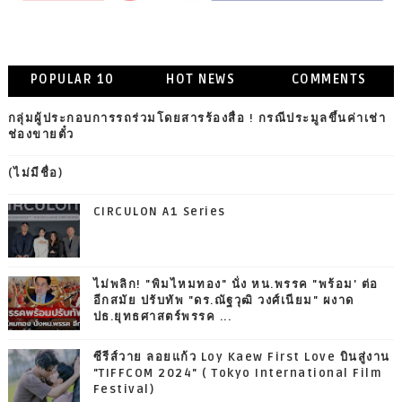
POPULAR 10
HOT NEWS
COMMENTS
กลุ่มผู้ประกอบการรถร่วมโดยสารร้องสื่อ ! กรณีประมูลขึ้นค่าเช่า
ช่องขายตั๋ว
(ไม่มีชื่อ)
CIRCULON A1 Series
ไม่พลิก! "พิมไหมทอง" นั่ง หน.พรรค "พร้อม' ต่อ
อีกสมัย ปรับทัพ "ดร.ณัฐวุฒิ วงศ์เนียม" ผงาด
ปธ.ยุทธศาสตร์พรรค ...
ซีรีส์วาย ลอยแก้ว Loy Kaew First Love บินสู่งาน
"TIFFCOM 2024" ( Tokyo International Film
Festival)