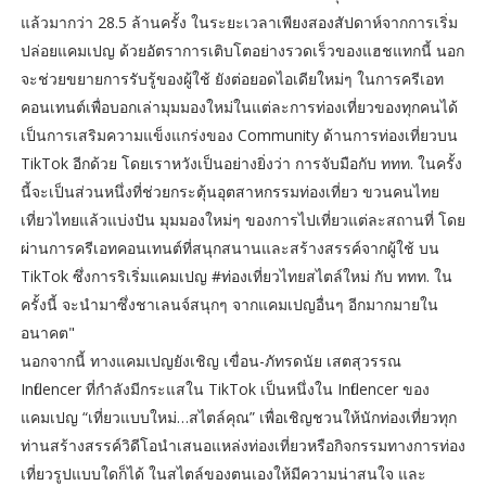
แล้วมากว่า 28.5 ล้านครั้ง ในระยะเวลาเพียงสองสัปดาห์จากการเริ่ม
ปล่อยแคมเปญ ด้วยอัตราการเติบโตอย่างรวดเร็วของแฮชแทกนี้ นอก
จะช่วยขยายการรับรู้ของผู้ใช้ ยังต่อยอดไอเดียใหม่ๆ ในการครีเอท
คอนเทนต์เพื่อบอกเล่ามุมมองใหม่ในแต่ละการท่องเที่ยวของทุกคนได้
เป็นการเสริมความแข็งแกร่งของ Community ด้านการท่องเที่ยวบน
TikTok อีกด้วย โดยเราหวังเป็นอย่างยิ่งว่า การจับมือกับ ททท. ในครั้ง
นี้จะเป็นส่วนหนึ่งที่ช่วยกระตุ้นอุตสาหกรรมท่องเที่ยว ขวนคนไทย
เที่ยวไทยแล้วแบ่งปัน มุมมองใหม่ๆ ของการไปเที่ยวแต่ละสถานที่ โดย
ผ่านการครีเอทคอนเทนต์ที่สนุกสนานและสร้างสรรค์จากผู้ใช้ บน
TikTok ซึ่งการริเริ่มแคมเปญ #ท่องเที่ยวไทยสไตล์ใหม่ กับ ททท. ใน
ครั้งนี้ จะนำมาซึ่งชาเลนจ์สนุกๆ จากแคมเปญอื่นๆ อีกมากมายใน
อนาคต"
นอกจากนี้ ทางแคมเปญยังเชิญ เขื่อน-ภัทรดนัย เสตสุวรรณ
Influencer ที่กำลังมีกระแสใน TikTok เป็นหนึ่งใน Influencer ของ
แคมเปญ “เที่ยวแบบใหม่…สไตล์คุณ” เพื่อเชิญชวนให้นักท่องเที่ยวทุก
ท่านสร้างสรรค์วิดีโอนำเสนอแหล่งท่องเที่ยวหรือกิจกรรมทางการท่อง
เที่ยวรูปแบบใดก็ได้ ในสไตล์ของตนเองให้มีความน่าสนใจ และ