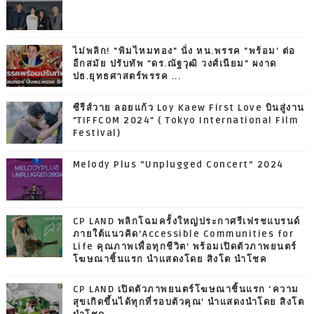
ไม่พลิก! "พิมไหมทอง" นั่ง หน.พรรค "พร้อม' ต่อ
อีกสมัย ปรับทัพ "ดร.ณัฐวุฒิ วงศ์เนียม" ผงาด
ปธ.ยุทธศาสตร์พรรค ...
ซีรีส์วาย ลอยแก้ว Loy Kaew First Love บินสู่งาน
"TIFFCOM 2024" ( Tokyo International Film
Festival)
Melody Plus “Unplugged Concert” 2024
CP LAND พลิกโฉมครั้งใหญ่ประกาศรีเฟรชแบรนด์
ภายใต้แนวคิด‘Accessible Communities for
Life คุณภาพเพื่อทุกชีวิต’ พร้อมเปิดตัวภาพยนตร์
โฆษณาชิ้นแรก นำแสดงโดย สิงโต นำโชค
CP LAND เปิดตัวภาพยนตร์โฆษณาชิ้นแรก ‘ความ
สุขเกิดขึ้นได้ทุกที่รอบตัวคุณ’ นำแสดงนำโดย สิงโต