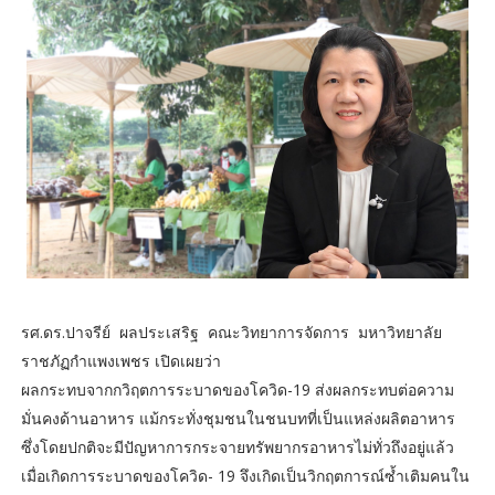
รศ.ดร.ปาจรีย์ ผลประเสริฐ คณะวิทยาการจัดการ มหาวิทยาลัย
ราชภัฏกำแพงเพชร เปิดเผยว่า
ผลกระทบจากกวิฤตการระบาดของโควิด-19 ส่งผลกระทบต่อความ
มั่นคงด้านอาหาร แม้กระทั่งชุมชนในชนบทที่เป็นแหล่งผลิตอาหาร
ซึ่งโดยปกติจะมีปัญหาการกระจายทรัพยากรอาหารไม่ทั่วถึงอยู่แล้ว
เมื่อเกิดการระบาดของโควิด- 19 จึงเกิดเป็นวิกฤตการณ์ซ้ำเติมคนใน