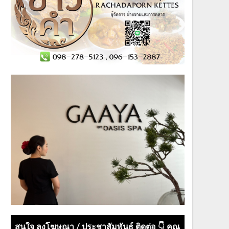
สนใจ ลงโฆษณา / ประชาสัมพันธ์ ติดต่อ 👇 คุณ