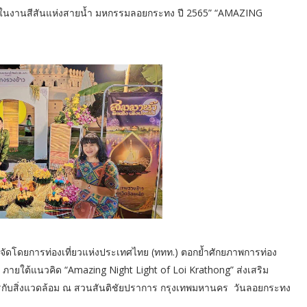
ย ในงานสีสันแห่งสายน้ำ มหกรรมลอยกระทง ปี 2565” “AMAZING
จัดโดยการท่องเที่ยวแห่งประเทศไทย (ททท.) ตอกย้ำศักยภาพการท่อง
 ภายใต้แนวคิด “Amazing Night Light of Loi Krathong” ส่งเสริม
นมิตรกับสิ่งแวดล้อม ณ สวนสันติชัยปราการ กรุงเทพมหานคร วันลอยกระทง