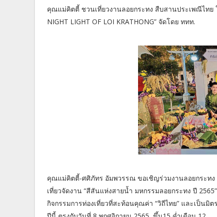
คุณแม่คิตตี้ ชวนเที่ยวงานลอยกระทง สืบสานประเพณีไท
NIGHT LIGHT OF LOI KRATHONG” จัดโดย ททท.
คุณแม่คิตตี้-ศศิภัทร อัมพวรรณ ขอเชิญร่วมงานลอยกระทง 
เที่ยวจัดงาน “สีสันแห่งสายน้ำ มหกรรมลอยกระทง ปี 2565”
กิจกรรมการท่องเที่ยวที่สะท้อนคุณค่า “วิถีไทย” และเป็
ปีนี้ ตรงกับวันที่ 8 พฤศจิกายน 2565 ขึ้น15 ค่ำเดือน 12