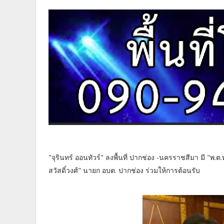
"จุรินทร์ ออนทัวร์" ลงพื้นที่ ปากช่อง -นครราชสีมา มี "พ.
สวัสดิ์วงศ์" นายก อบต. ปากช่อง ร่วมให้การต้อนรับ