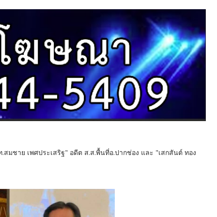
ต.ท.สมชาย เพศประเสริฐ" อดีต ส.ส.พื้นที่อ.ปากช่อง และ "เสกสันต์ ทอง