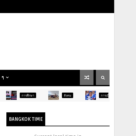
น ๆ
รศึกษา
สังคม
การเมือง
ภูมิภาค
BANGKOK TIME