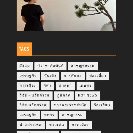
TAGS
สังคม
ประชาสัมพันธ์
อาชญากรรม
เศรษฐกิจ
บันเทิง
การศึกษา
ท่องเที่ยว
การเมือง
กีฬา
ศาสนา
เกษตร
วิจัย - นวัตกรรม
ภูมิภาค
HOT NEWS
วิจัย นว้ตกรรม
ข่าวพระราชสำนัก
ร้องเรียน
เศรศฐกิจ
ทหาร
อาชญกรรม
ต่างประเทศ
ข่าวเด่น
กาคเมือง