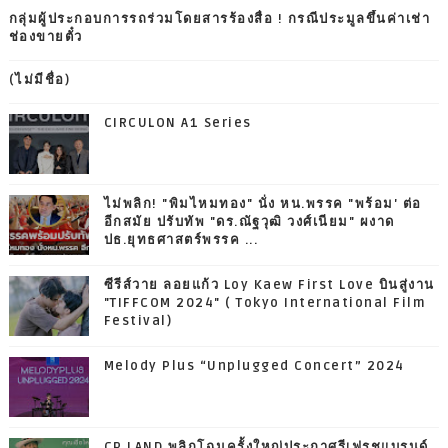
กลุ่มผู้ประกอบการรถร่วมโดยสารร้องสื่อ ! กรณีประมูลขึ้นค่าเช่า
ช่องขายตั๋ว
(ไม่มีชื่อ)
CIRCULON A1 Series
ไม่พลิก! "พิมไหมทอง" นั่ง หน.พรรค "พร้อม' ต่อ
อีกสมัย ปรับทัพ "ดร.ณัฐวุฒิ วงศ์เนียม" ผงาด
ปธ.ยุทธศาสตร์พรรค ...
ซีรีส์วาย ลอยแก้ว Loy Kaew First Love บินสู่งาน
"TIFFCOM 2024" ( Tokyo International Film
Festival)
Melody Plus “Unplugged Concert” 2024
CP LAND พลิกโฉมครั้งใหญ่ประกาศรีเฟรชแบรนด์