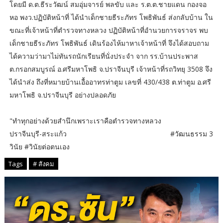
โดยมี ด.ต.ธีระวัฒน์ สมอุ่มจารย์ พลขับ และ ร.ต.ต.ชายแดน กองจอ
หอ พงว.ปฏิบัติหน้าที่ ได้นำเด็กชายธีระภัทร โพธิพันธ์ ส่งกลับบ้าน ใน
ขณะที่เจ้าหน้าที่ตำรวจทางหลวง ปฏิบัติหน้าที่อำนวยการจราจร พบ
เด็กชายธีระภัทร โพธิพันธ์ เดินร้องไห้มาหาเจ้าหน้าที่ จึงได้สอบถาม
ได้ความว่ามาไม่ทันรถนักเรียนที่นั่งประจำ จาก รร.บ้านประพาส
ต.กรอกสมบูรณ์ อ.ศรีมหาโพธิ จ.ปราจีนบุรี เจ้าหน้าที่รถวิทยุ 3508 จึง
ได้นำส่ง ถึงที่หมายบ้านเอื้ออาทรท่าตูม เลขที่ 430/438 ต.ท่าตูม อ.ศรี
มหาโพธิ จ.ปราจีนบุรี อย่างปลอดภัย
"ทำทุกอย่างด้วยสำนึกเพราะเราคือตำรวจทางหลวง
ปราจีนบุรี-สระแก้ว #วัฒนธรรม 3
วินัย #วินัยต่อตนเอง
Tags
# สังคม