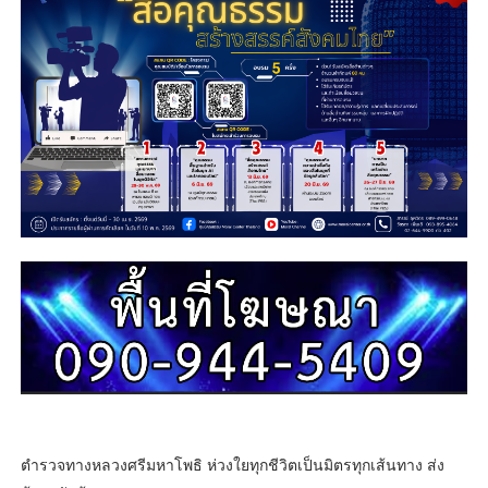
ตำรวจทางหลวงศรีมหาโพธิ ห่วงใยทุกชีวิตเป็นมิตรทุกเส้นทาง ส่ง