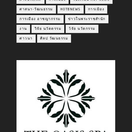
ศาสนา-วัฒนธรรม
HOTBNEWS
การเมิอง
การเมือง อาชญากรรม
ข่าวในพระราชสำนัก
งาน
วิจัย นวัตดรรม
ว้จัย นวัตกรรม
ศาวนา
ศิลป วัฒนธรรม