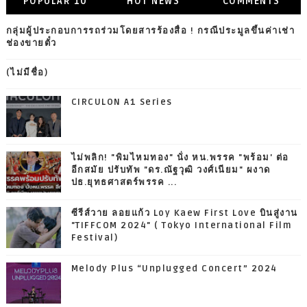
POPULAR 10
HOT NEWS
COMMENTS
กลุ่มผู้ประกอบการรถร่วมโดยสารร้องสื่อ ! กรณีประมูลขึ้นค่าเช่า
ช่องขายตั๋ว
(ไม่มีชื่อ)
CIRCULON A1 Series
ไม่พลิก! "พิมไหมทอง" นั่ง หน.พรรค "พร้อม' ต่อ
อีกสมัย ปรับทัพ "ดร.ณัฐวุฒิ วงศ์เนียม" ผงาด
ปธ.ยุทธศาสตร์พรรค ...
ซีรีส์วาย ลอยแก้ว Loy Kaew First Love บินสู่งาน
"TIFFCOM 2024" ( Tokyo International Film
Festival)
Melody Plus “Unplugged Concert” 2024