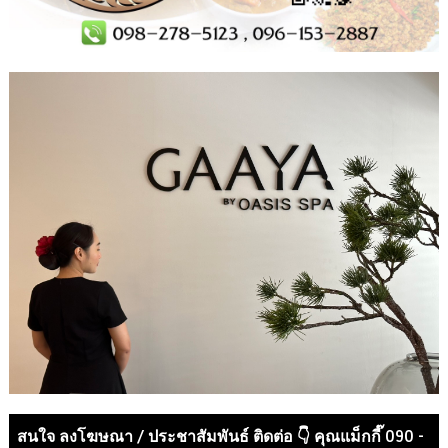
สนใจ ลงโฆษณา / ประชาสัมพันธ์ ติดต่อ 👇 คุณแม็กกี๊ 090 -