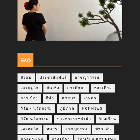
TAGS
สังคม
ประชาสัมพันธ์
อาชญากรรม
เศรษฐกิจ
บันเทิง
การศึกษา
ท่องเที่ยว
การเมือง
กีฬา
ศาสนา
เกษตร
วิจัย - นวัตกรรม
ภูมิภาค
HOT NEWS
วิจัย นว้ตกรรม
ข่าวพระราชสำนัก
ร้องเรียน
เศรศฐกิจ
ทหาร
อาชญกรรม
ข่าวเด่น
ต่างประเทศ
กาคเมือง
ร้องเรียน HOT NEWS