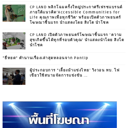
CP LAND พลิกโฉมครั้งใหญ่ประกาศรีเฟรชแบรนด์
ภายใต้แนวคิด‘Accessible Communities for
Life คุณภาพเพื่อทุกชีวิต’ พร้อมเปิดตัวภาพยนตร์
โฆษณาชิ้นแรก นำแสดงโดย สิงโต นำโชค
CP LAND เปิดตัวภาพยนตร์โฆษณาชิ้นแรก ‘ความ
สุขเกิดขึ้นได้ทุกที่รอบตัวคุณ’ นำแสดงนำโดย สิงโต
นำโชค
“ธี่หยด” ตำนานเรื่องเล่าสุดหลอนจาก Pantip
ผู้ประกอบการ "เลี้ยงม้าแข่งไทย' วิงวอน ทบ. ไฟ
เขียวใช้สนามจัดการแข่งขัน ...