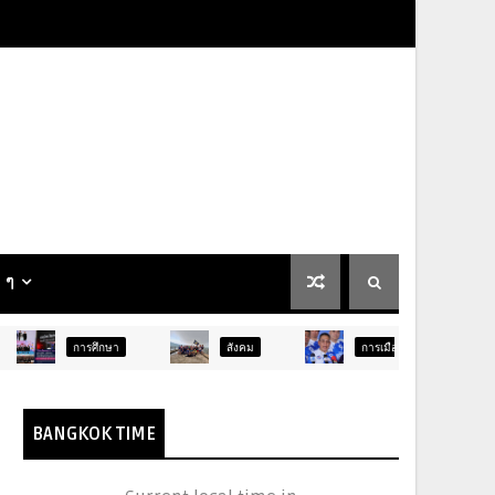
น ๆ
ึกษา
สังคม
การเมือง
ภูมิภาค
BANGKOK TIME