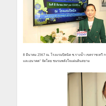
8 มีนาคม 2567 ณ. โรงแรมปิคนิค ซ.รางน้ำ เขตราชเทวี กร
และอนาคต" จัดโดย ชมรมพลังใจแผ่นดินสยาม