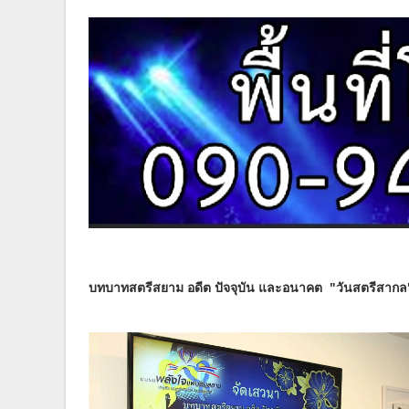
บทบาทสตรีสยาม อดีต ปัจจุบัน และอนาคต "วันสตรีสากล