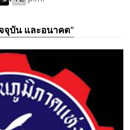
"
จจุบัน และอนาคต"