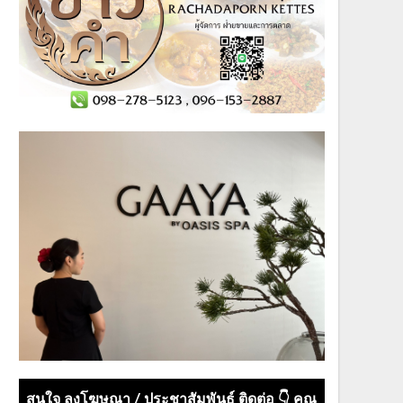
สนใจ ลงโฆษณา / ประชาสัมพันธ์ ติดต่อ 👇 คุณ