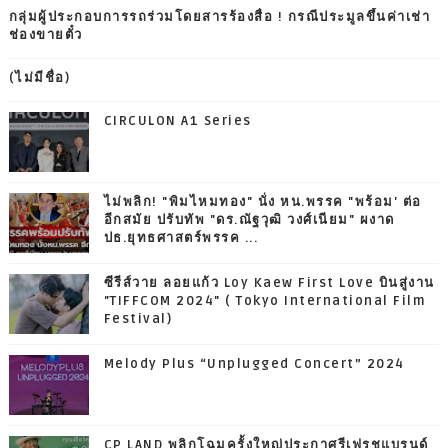
กลุ่มผู้ประกอบการรถร่วมโดยสารร้องสื่อ ! กรณีประมูลขึ้นค่าเช่า
ช่องขายตั๋ว
(ไม่มีชื่อ)
CIRCULON A1 Series
ไม่พลิก! "พิมไหมทอง" นั่ง หน.พรรค "พร้อม' ต่อ
อีกสมัย ปรับทัพ "ดร.ณัฐวุฒิ วงศ์เนียม" ผงาด
ปธ.ยุทธศาสตร์พรรค ...
ซีรีส์วาย ลอยแก้ว Loy Kaew First Love บินสู่งาน
"TIFFCOM 2024" ( Tokyo International Film
Festival)
Melody Plus “Unplugged Concert” 2024
CP LAND พลิกโฉมครั้งใหญ่ประกาศรีเฟรชแบรนด์