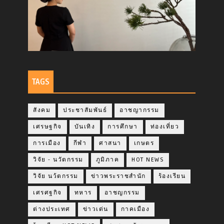
TAGS
สังคม
ประชาสัมพันธ์
อาชญากรรม
เศรษฐกิจ
บันเทิง
การศึกษา
ท่องเที่ยว
การเมือง
กีฬา
ศาสนา
เกษตร
วิจัย - นวัตกรรม
ภูมิภาค
HOT NEWS
วิจัย นว้ตกรรม
ข่าวพระราชสำนัก
ร้องเรียน
เศรศฐกิจ
ทหาร
อาชญกรรม
ต่างประเทศ
ข่าวเด่น
กาคเมือง