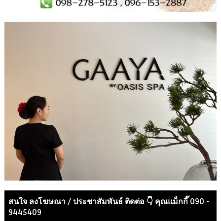
สนใจ ลงโฆษณา / ประชาสัมพันธ์ ติดต่อ 👇 คุณแม็กกี๊ 090 -
9445409