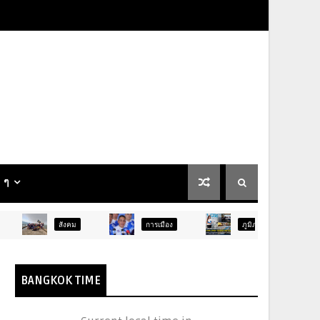
น ๆ
สังคม
การเมือง
ภูมิภาค
ท่องเที่ยว
BANGKOK TIME