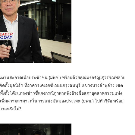
ลังงานสะอาดเพื่อประชาชน (มพช.) พร้อมด้วยคุณพรอรัญ สุวรรณพลาย
ตั้งมูลนิธิฯ ที่อาคารเคเอกซ์ ถนนกรุงธนบุรี เเขวงบางลำพูล่าง เขต
อมทั้งตั้งโต๊ะแถลงข่าวชี้แจงกรณีถูกพาดพิงอ้างชื่อสภาอุตสาหกรรมแห่ง
พิ่มความสามารถในการแข่งขันของประเทศ (บพข.) ไปทำวิจัย พร้อม
บาลหรือไม่?