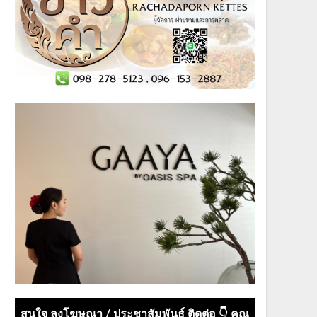
สนใจ ลงโฆษณา / ประชาสัมพันธ์ ติดต่อ 👇 คุณ