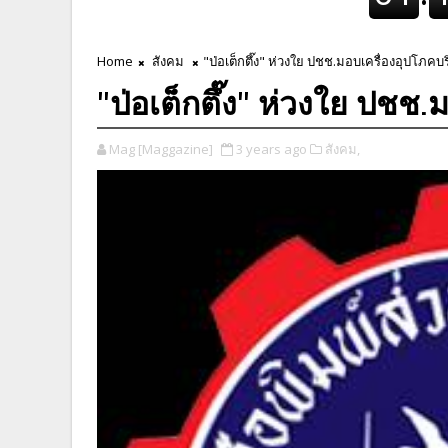
Home
สังคม
"ป่อเต็กตึ๊ง" ห่วงใย ปชช.มอบเครื่องอุปโภคบ
"ป่อเต็กตึ๊ง" ห่วงใย ปชช
Mag [Maggazine]
3 years ago
สังคม,