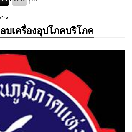
ริโภค
.มอบเครื่องอุปโภคบริโภค