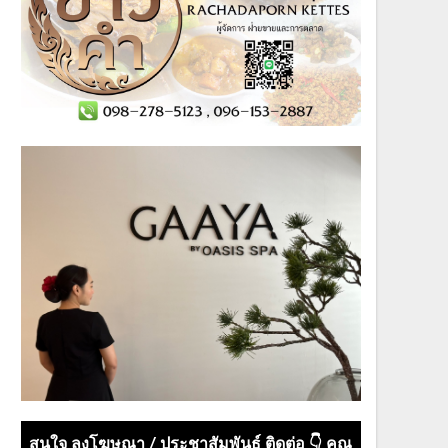
สนใจ ลงโฆษณา / ประชาสัมพันธ์ ติดต่อ 👇 คุณ