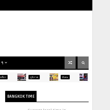
น ๆ
ภูมิภาค
สังคม
การศึกษา
สังค
BANGKOK TIME