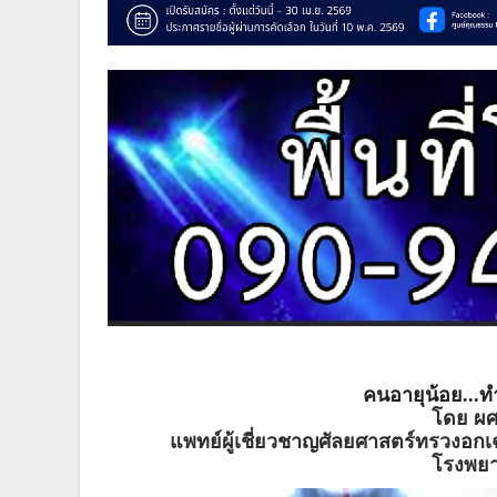
คนอายุน้อย...ท
โดย ผศ
แพทย์ผู้เชี่ยวชาญศัลยศาสตร์ทรวงอก
โรงพย