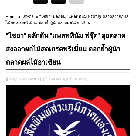
Home
เกษตร
"ไชยา" ผลักดัน "แพลททินัม ฟรุ๊ต" ลุยตลาดส่งออกผล
ไม้สดเกรดพรีเมี่ยม ตอกย้ำผู้นำตลาดผลไม้อาเซียน
"ไชยา" ผลักดัน "แพลททินัม ฟรุ๊ต" ลุยตลาด
ส่งออกผลไม้สดเกรดพรีเมี่ยม ตอกย้ำผู้นำ
ตลาดผลไม้อาเซียน
Mag [Maggazine]
3 years ago
เกษตร,