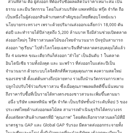
ส่วนที่สาม คือ ผู้ส่งออก ที่ต้องรับซื้อผลผลิตในราคาเหมาะสม เป็น
ธรรม และมีนวัตกรรม โดยในส่วนบริษัท แพลททินัม ฟรุ๊ต จำกัด ถือ
เป็นหนึ่งในผู้ส่งออกสินค้าเกษตรสำคัญของไทยที่ตอบโจทย์แนว
นโยบายกระทรวงฯ เพราะด้วยปริมาณส่งออกเฉลี่ยกว่า 18,000 ตัน
ต่อปี และทำรายได้ปีล่าสุดถึง 5,200 ล้านบาท จึงมีส่วนช่วยเปิดตลาด
ส่งออกใหม่ๆ ให้ชาวสวนผลไม้ของไทยจำนวนมาก ปัจจุบันสามารถ
ส่งออก “ทุเรียน” ไปทั่วโลกโดยเฉพาะจีนที่ทำตลาดครอบคลุมได้แล้ว
ถึง 4 มณฑล ขณะเดียวกันก็ส่งออก “ลำไย” เป็นอันดับ 1 ในตลาด
อินโดนีเซีย รวมทั้งมังคุด และ มะพร้าว ที่ส่งออกในแต่ละปีเป็น
จำนวนมาก ด้วยระบบโลจิสติกส์ที่ควบคุมคุณภาพ คงความสดใหม่
ของรสชาติ ตั้งแต่ต้นทางถึงปลายทาง รวมถึงนำนวัตกรรมการเพาะ
ปลูกไปปรับใช้ร่วมกับชาวสวน ซึ่งเมื่อคุณภาพผลผลิตดีขึ้นนั่นหมาย
ถึงราคารับซื้อที่เป็นรายได้ทางตรงของชาวสวนจะเพิ่มขึ้นตามมา
อนึ่ง บริษัท แพลททินัม ฟรุ๊ต จำกัด เป็นบริษัทชั้นนำระดับท็อป 5 ของ
ประเทศไทยด้านส่งออกผลไม้สด สามารถดำเนินธุรกิจได้ครบวงจร
ตั้งแต่จัดหาสินค้าเกษตรที่มี “คุณภาพ” โดยคัดเลือกจากสวนผลไม้ที่มี
มาตรฐาน GAP และ Global GAP รับรอง มีตลาดส่งออกกระจายทั้ง
ในเอเชียและยุโรป ทั้งมีเป้าหมายที่จะนำบริษัทฯ เข้าจดทะเบียนใน