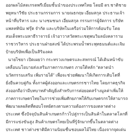
ออกผลไม้สดเกรดพรีเมี่ยมชั้นนำของประเทศไทย โดยมี ดร.ชาติชาย
พยุหนาวีชัย ประธานกรรมการ นายณธกฤษ เอี่ยมสกุล ประธานเจ้า
หน้าที่บริหาร และ นางชมชนก เอี่ยมสกุล กรรมการผู้จัดการ บริษัท
แพลททินัม ฟรุ๊ต จำกัด และบริษัทในเครือร่วมให้การต้อนรับ โดย
สมเด็จพระมหาธีราจารย์ เจ้าอาวาสวัดพระเชตุพนวิมลมังคลาราม
ราชวรวิหาร ประธานฝ่ายสงฆ์ ได้ประพรมน้ำพระพุทธมนต์และเจิม
ป้ายบริษัทเพื่อเป็นสิริมงคล
นายไชยา เปิดเผยว่า กระทรวงเกษตรและสหกรณ์ ได้เดินหน้าขับ
เคลื่อนนโยบายส่งเสริมภาคการเกษตร ภายใต้หลัก “ตลาดนำ
นวัตกรรมเสริม เพิ่มรายได้” เพื่อจะช่วยพัฒนาให้เกิดการเติบโตที่
ยั่งยืนควบคู่กัน ทั้งภาคผู้ส่งออกและเกษตรกรชาวไทย โดยภาคธุรกิจ
ส่งออกถือว่ามีบทบาทสำคัญยิ่งสำหรับการต่อยอดสร้างมูลค่าเพิ่มให้
ภาคการเกษตรไทยในการช่วยเพิ่มศักยภาพให้กับเกษตรกรให้สามารถ
พัฒนาผลผลิตที่ตอบโจทย์ตรงตามความต้องการของตลาดต่าง
ประเทศ ซึ่งปัจจุบันสินค้าเกษตรก้าวไปสู่การเป็นสินค้าในตลาดโลกที่
มีการแข่งขันสูง สินค้าเกษตรไทยเป็นที่รู้จักมากขึ้นในตลาดต่าง
ประเทศ ชาวต่างชาติมีความนิยมชื่นชอบผลไม้ไทย เนื่องจากจุดเด่น