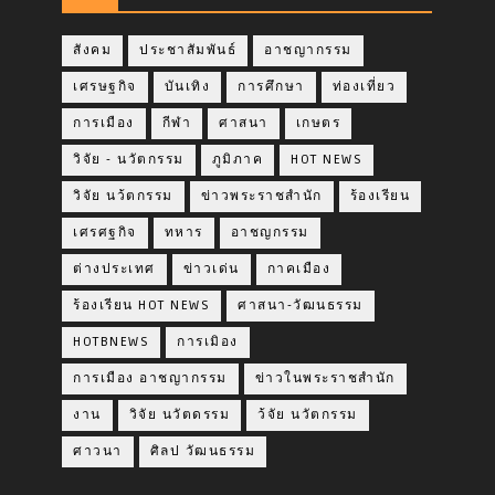
สังคม
ประชาสัมพันธ์
อาชญากรรม
เศรษฐกิจ
บันเทิง
การศึกษา
ท่องเที่ยว
การเมือง
กีฬา
ศาสนา
เกษตร
วิจัย - นวัตกรรม
ภูมิภาค
HOT NEWS
วิจัย นว้ตกรรม
ข่าวพระราชสำนัก
ร้องเรียน
เศรศฐกิจ
ทหาร
อาชญกรรม
ต่างประเทศ
ข่าวเด่น
กาคเมือง
ร้องเรียน HOT NEWS
ศาสนา-วัฒนธรรม
HOTBNEWS
การเมิอง
การเมือง อาชญากรรม
ข่าวในพระราชสำนัก
งาน
วิจัย นวัตดรรม
ว้จัย นวัตกรรม
ศาวนา
ศิลป วัฒนธรรม