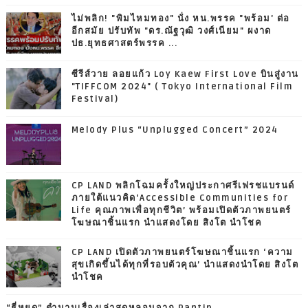
ไม่พลิก! "พิมไหมทอง" นั่ง หน.พรรค "พร้อม' ต่อ
อีกสมัย ปรับทัพ "ดร.ณัฐวุฒิ วงศ์เนียม" ผงาด
ปธ.ยุทธศาสตร์พรรค ...
ซีรีส์วาย ลอยแก้ว Loy Kaew First Love บินสู่งาน
"TIFFCOM 2024" ( Tokyo International Film
Festival)
Melody Plus “Unplugged Concert” 2024
CP LAND พลิกโฉมครั้งใหญ่ประกาศรีเฟรชแบรนด์
ภายใต้แนวคิด‘Accessible Communities for
Life คุณภาพเพื่อทุกชีวิต’ พร้อมเปิดตัวภาพยนตร์
โฆษณาชิ้นแรก นำแสดงโดย สิงโต นำโชค
CP LAND เปิดตัวภาพยนตร์โฆษณาชิ้นแรก ‘ความ
สุขเกิดขึ้นได้ทุกที่รอบตัวคุณ’ นำแสดงนำโดย สิงโต
นำโชค
“ธี่หยด” ตำนานเรื่องเล่าสุดหลอนจาก Pantip