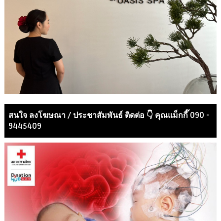
สนใจ ลงโฆษณา / ประชาสัมพันธ์ ติดต่อ 👇 คุณแม็กกี๊ 090 -
9445409