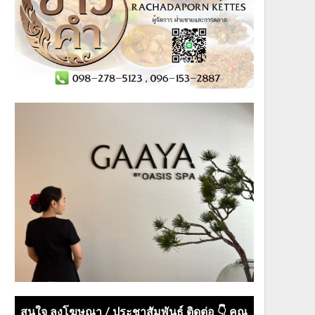
สนใจ ลงโฆษณา / ประชาสัมพันธ์ ติดต่อ 👇 คุณ