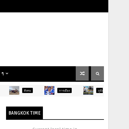
น ๆ
สังคม
การเมือง
ภูมิภาค
ท่องเที่ยว
BANGKOK TIME