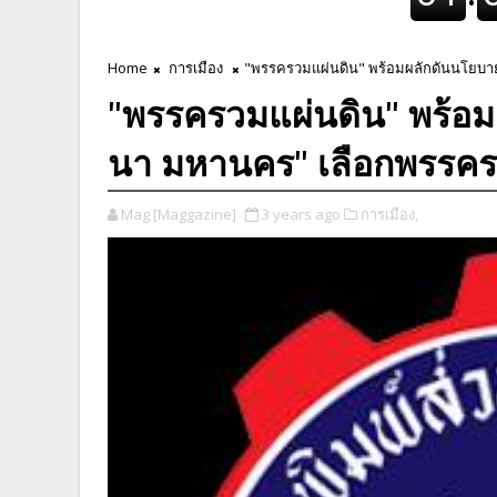
Home
การเมือง
"พรรครวมแผ่นดิน" พร้อมผลักดันนโยบาย 
"พรรครวมแผ่นดิน" พร้อม
นา มหานคร" เลือกพรรครว
Mag [Maggazine]
3 years ago
การเมือง,