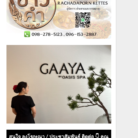
สนใจ ลงโฆษณา / ประชาสัมพันธ์ ติดต่อ 👇 คุณ