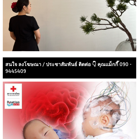
สนใจ ลงโฆษณา / ประชาสัมพันธ์ ติดต่อ 👇 คุณแม็กกี๊ 090 -
9445409