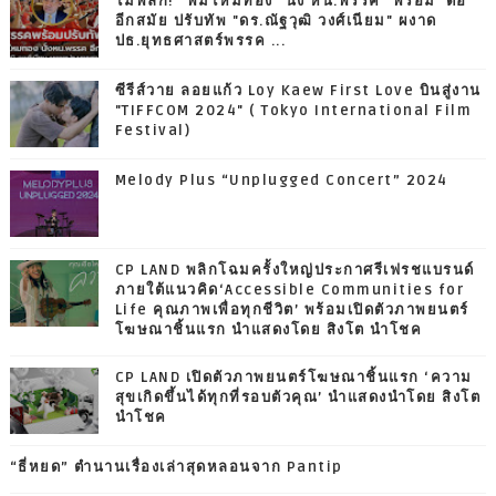
ไม่พลิก! "พิมไหมทอง" นั่ง หน.พรรค "พร้อม' ต่อ
อีกสมัย ปรับทัพ "ดร.ณัฐวุฒิ วงศ์เนียม" ผงาด
ปธ.ยุทธศาสตร์พรรค ...
ซีรีส์วาย ลอยแก้ว Loy Kaew First Love บินสู่งาน
"TIFFCOM 2024" ( Tokyo International Film
Festival)
Melody Plus “Unplugged Concert” 2024
CP LAND พลิกโฉมครั้งใหญ่ประกาศรีเฟรชแบรนด์
ภายใต้แนวคิด‘Accessible Communities for
Life คุณภาพเพื่อทุกชีวิต’ พร้อมเปิดตัวภาพยนตร์
โฆษณาชิ้นแรก นำแสดงโดย สิงโต นำโชค
CP LAND เปิดตัวภาพยนตร์โฆษณาชิ้นแรก ‘ความ
สุขเกิดขึ้นได้ทุกที่รอบตัวคุณ’ นำแสดงนำโดย สิงโต
นำโชค
“ธี่หยด” ตำนานเรื่องเล่าสุดหลอนจาก Pantip