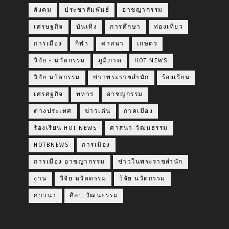
สังคม
ประชาสัมพันธ์
อาชญากรรม
เศรษฐกิจ
บันเทิง
การศึกษา
ท่องเที่ยว
การเมือง
กีฬา
ศาสนา
เกษตร
วิจัย - นวัตกรรม
ภูมิภาค
HOT NEWS
วิจัย นว้ตกรรม
ข่าวพระราชสำนัก
ร้องเรียน
เศรศฐกิจ
ทหาร
อาชญกรรม
ต่างประเทศ
ข่าวเด่น
กาคเมือง
ร้องเรียน HOT NEWS
ศาสนา-วัฒนธรรม
HOTBNEWS
การเมิอง
การเมือง อาชญากรรม
ข่าวในพระราชสำนัก
งาน
วิจัย นวัตดรรม
ว้จัย นวัตกรรม
ศาวนา
ศิลป วัฒนธรรม