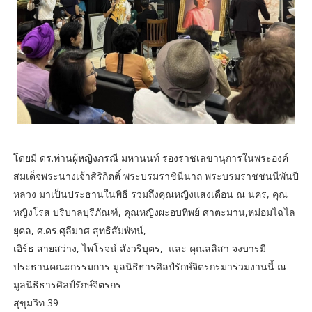
โดยมี ดร.ท่านผู้หญิงภรณี มหานนท์ รองราชเลขานุการในพระองค์
สมเด็จพระนางเจ้าสิริกิตติ์ พระบรมราชินีนาถ พระบรมราชชนนีพันปี
หลวง มาเป็นประธานในพิธี รวมถึงคุณหญิงแสงเดือน ณ นคร, คุณ
หญิงโรส บริบาลบุรีภัณฑ์, คุณหญิงผะอบทิพย์ ศาตะมาน,หม่อมไฉไล
ยุคล, ศ.ดร.ศุลีมาศ สุทธิสัมพัทน์,
เอิร์ธ สายสว่าง, ไพโรจน์ สังวริบุตร, และ คุณลลิสา จงบารมี
ประธานคณะกรรมการ มูลนิธิธารศิลป์รักษ์จิตรกรมาร่วมงานนี้ ณ
มูลนิธิธารศิลป์รักษ์จิตรกร
สุขุมวิท 39