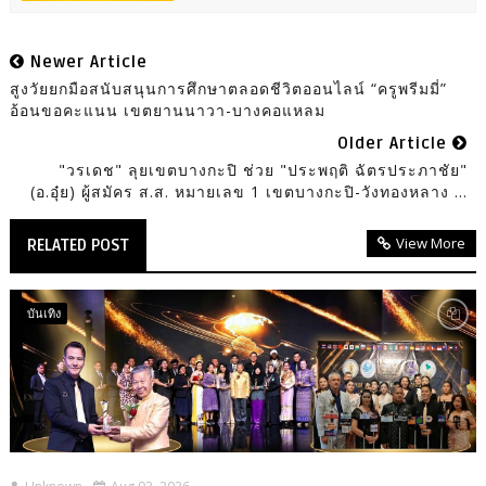
Newer Article
สูงวัยยกมือสนับสนุนการศึกษาตลอดชีวิตออนไลน์ “ครูพรีมมี่”
อ้อนขอคะแนน เขตยานนาวา-บางคอแหลม
Older Article
"วรเดช" ลุยเขตบางกะปิ ช่วย "ประพฤติ ฉัตรประภาชัย"
(อ.อุ๋ย) ผู้สมัคร ส.ส. หมายเลข 1 เขตบางกะปิ-วังทองหลาง ...
View More
RELATED POST
บันเทิง