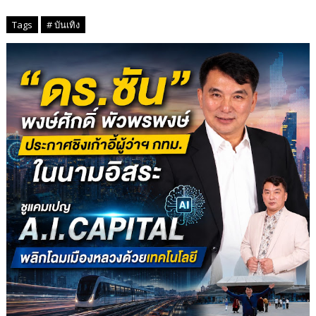
Tags
# บันเทิง