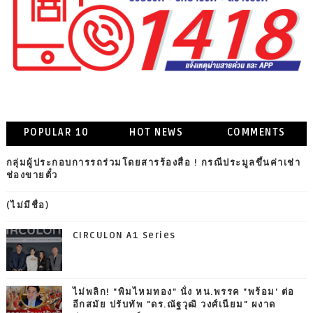
POPULAR 10
HOT NEWS
COMMENTS
กลุ่มผู้ประกอบการรถร่วมโดยสารร้องสื่อ ! กรณีประมูลขึ้นค่าเช่า
ช่องขายตั๋ว
(ไม่มีชื่อ)
CIRCULON A1 Series
ไม่พลิก! "พิมไหมทอง" นั่ง หน.พรรค "พร้อม' ต่อ
อีกสมัย ปรับทัพ "ดร.ณัฐวุฒิ วงศ์เนียม" ผงาด