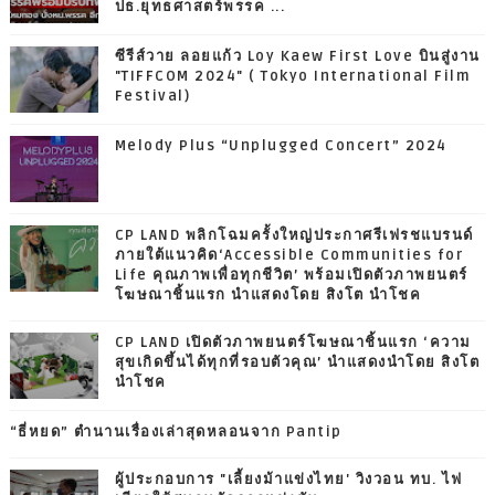
ปธ.ยุทธศาสตร์พรรค ...
ซีรีส์วาย ลอยแก้ว Loy Kaew First Love บินสู่งาน
"TIFFCOM 2024" ( Tokyo International Film
Festival)
Melody Plus “Unplugged Concert” 2024
CP LAND พลิกโฉมครั้งใหญ่ประกาศรีเฟรชแบรนด์
ภายใต้แนวคิด‘Accessible Communities for
Life คุณภาพเพื่อทุกชีวิต’ พร้อมเปิดตัวภาพยนตร์
โฆษณาชิ้นแรก นำแสดงโดย สิงโต นำโชค
CP LAND เปิดตัวภาพยนตร์โฆษณาชิ้นแรก ‘ความ
สุขเกิดขึ้นได้ทุกที่รอบตัวคุณ’ นำแสดงนำโดย สิงโต
นำโชค
“ธี่หยด” ตำนานเรื่องเล่าสุดหลอนจาก Pantip
ผู้ประกอบการ "เลี้ยงม้าแข่งไทย' วิงวอน ทบ. ไฟ