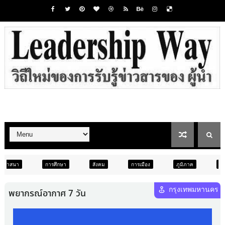
ึกษา
สังคม
การเมือง
ภูมิภาค
ท่องเที่ยว
บันเทิง