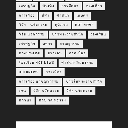
เศรษฐกิจ
บันเทิง
การศึกษา
ท่องเที่ยว
การเมือง
กีฬา
ศาสนา
เกษตร
วิจัย - นวัตกรรม
ภูมิภาค
HOT NEWS
วิจัย นว้ตกรรม
ข่าวพระราชสำนัก
ร้องเรียน
เศรศฐกิจ
ทหาร
อาชญกรรม
ต่างประเทศ
ข่าวเด่น
กาคเมือง
ร้องเรียน HOT NEWS
ศาสนา-วัฒนธรรม
HOTBNEWS
การเมิอง
การเมือง อาชญากรรม
ข่าวในพระราชสำนัก
งาน
วิจัย นวัตดรรม
ว้จัย นวัตกรรม
ศาวนา
ศิลป วัฒนธรรม