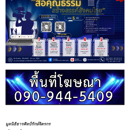
มูลนิธิธารศิลป์รักษ์จิตรกร