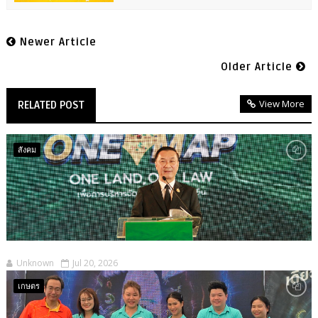
Newer Article
Older Article
View More
RELATED POST
สังคม
Unknown
Jul 20, 2026
เกษตร