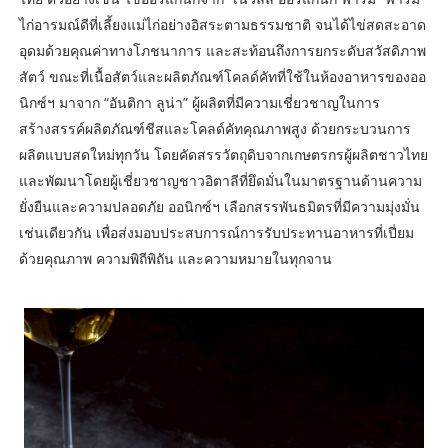
ไก่อารมณ์ดีที่เลี้ยงแม่ไก่อย่างอิสระตามธรรมชาติ จนได้ไข่สดสะอาด
อุดมด้วยคุณค่าทางโภชนาการ และสะท้อนถึงการยกระดับสวัสดิภาพ
สัตว์ ขณะที่เนื้อสัตว์และผลิตภัณฑ์โคลด์คัทที่ใช้ในห้องอาหารของออ
นิกซ์ฯ มาจาก “อันติกา ลูน่า” ผู้ผลิตที่มีความเชี่ยวชาญในการ
สร้างสรรค์ผลิตภัณฑ์ชีสและโคลด์คัทคุณภาพสูง ด้วยกระบวนการ
ผลิตแบบสดใหม่ทุกวัน โดยคัดสรรวัตถุดิบจากเกษตรกรผู้ผลิตชาวไทย
และพัฒนาโดยผู้เชี่ยวชาญชาวอิตาลีที่ยึดมั่นในมาตรฐานด้านความ
ยั่งยืนและความปลอดภัย ออนิกซ์ฯ เลือกสรรพันธมิตรที่มีความมุ่งมั่น
เช่นเดียวกัน เพื่อส่งมอบประสบการณ์การรับประทานอาหารที่เปี่ยม
ด้วยคุณภาพ ความพิถีพิถัน และความหมายในทุกจาน