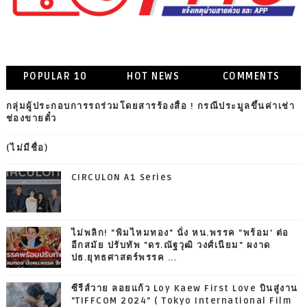
POPULAR 10
HOT NEWS
COMMENTS
กลุ่มผู้ประกอบการรถร่วมโดยสารร้องสื่อ ! กรณีประมูลขึ้นค่าเช่า
ช่องขายตั๋ว
(ไม่มีชื่อ)
CIRCULON A1 Series
ไม่พลิก! "พิมไหมทอง" นั่ง หน.พรรค "พร้อม' ต่อ
อีกสมัย ปรับทัพ "ดร.ณัฐวุฒิ วงศ์เนียม" ผงาด
ปธ.ยุทธศาสตร์พรรค ...
ซีรีส์วาย ลอยแก้ว Loy Kaew First Love บินสู่งาน
"TIFFCOM 2024" ( Tokyo International Film