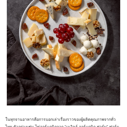
ในทุกจานอาหารคือการบอกเล่าเรื่องราวของผู้ผลิตคุณภาพจากทั่ว
ไทย ตัวอย่างเช่น ไข่ออร์แกนิกจาก “เนวิลล์ ออร์แกนิก ฟาร์ม” ฟาร์ม