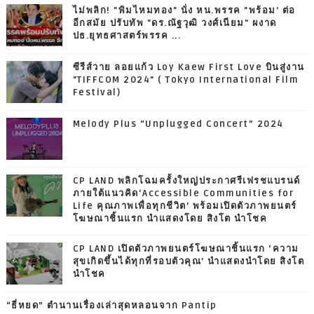
ไม่พลิก! "พิมไหมทอง" นั่ง หน.พรรค "พร้อม' ต่อ
อีกสมัย ปรับทัพ "ดร.ณัฐวุฒิ วงศ์เนียม" ผงาด
ปธ.ยุทธศาสตร์พรรค ...
ซีรีส์วาย ลอยแก้ว Loy Kaew First Love บินสู่งาน
"TIFFCOM 2024" ( Tokyo International Film
Festival)
Melody Plus “Unplugged Concert” 2024
CP LAND พลิกโฉมครั้งใหญ่ประกาศรีเฟรชแบรนด์
ภายใต้แนวคิด‘Accessible Communities for
Life คุณภาพเพื่อทุกชีวิต’ พร้อมเปิดตัวภาพยนตร์
โฆษณาชิ้นแรก นำแสดงโดย สิงโต นำโชค
CP LAND เปิดตัวภาพยนตร์โฆษณาชิ้นแรก ‘ความ
สุขเกิดขึ้นได้ทุกที่รอบตัวคุณ’ นำแสดงนำโดย สิงโต
นำโชค
“ธี่หยด” ตำนานเรื่องเล่าสุดหลอนจาก Pantip