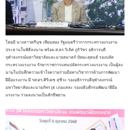
โดยมี นางสาวตรีนุช เทียนทอง รัฐมนตรีว่าการกระทรวงแรงงาน
ประธานในพิธีลงนาม พร้อม ศ.ดร.วิเลิศ ภูริวัชร อธิการบดี
จุฬาลงกรณ์มหาวิทยาลัยและนายสมาสภ์ ปัทมะสุคนธ์ รองปลัด
กระทรวงแรงงาน รักษาราชการแทนปลัดกระทรวงแรงงาน เป็นผู้ลง
นามในบันทึกความเข้าใจความร่วมมือทางวิชาการด้านการพัฒนา
ฝีมือแรงงาน มี รศ.ดร.ศิริเดช สุชีวะ รองอธิการบดีจุฬาลงกรณ์
มหาวิทยาลัยและนายภัทรวุธ เภอแสละ รองอธิบดีกรมพัฒนาฝีมือ
แรงงาน ร่วมลงนามเป็นสักขีพยาน