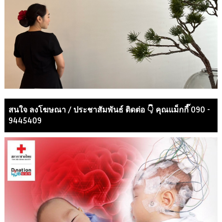
สนใจ ลงโฆษณา / ประชาสัมพันธ์ ติดต่อ 👇 คุณแม็กกี๊ 090 -
9445409