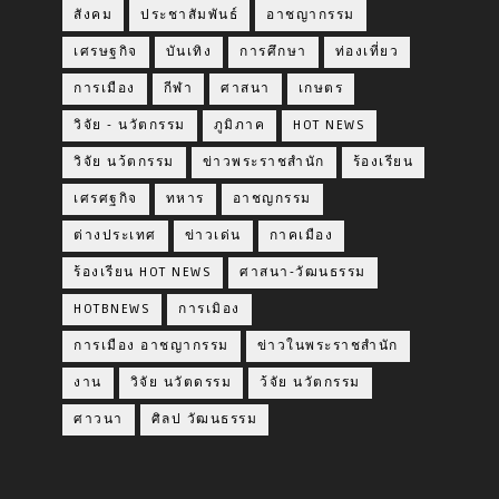
สังคม
ประชาสัมพันธ์
อาชญากรรม
เศรษฐกิจ
บันเทิง
การศึกษา
ท่องเที่ยว
การเมือง
กีฬา
ศาสนา
เกษตร
วิจัย - นวัตกรรม
ภูมิภาค
HOT NEWS
วิจัย นว้ตกรรม
ข่าวพระราชสำนัก
ร้องเรียน
เศรศฐกิจ
ทหาร
อาชญกรรม
ต่างประเทศ
ข่าวเด่น
กาคเมือง
ร้องเรียน HOT NEWS
ศาสนา-วัฒนธรรม
HOTBNEWS
การเมิอง
การเมือง อาชญากรรม
ข่าวในพระราชสำนัก
งาน
วิจัย นวัตดรรม
ว้จัย นวัตกรรม
ศาวนา
ศิลป วัฒนธรรม