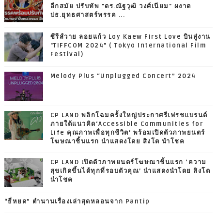
อีกสมัย ปรับทัพ "ดร.ณัฐวุฒิ วงศ์เนียม" ผงาด
ปธ.ยุทธศาสตร์พรรค ...
ซีรีส์วาย ลอยแก้ว Loy Kaew First Love บินสู่งาน
"TIFFCOM 2024" ( Tokyo International Film
Festival)
Melody Plus “Unplugged Concert” 2024
CP LAND พลิกโฉมครั้งใหญ่ประกาศรีเฟรชแบรนด์
ภายใต้แนวคิด‘Accessible Communities for
Life คุณภาพเพื่อทุกชีวิต’ พร้อมเปิดตัวภาพยนตร์
โฆษณาชิ้นแรก นำแสดงโดย สิงโต นำโชค
CP LAND เปิดตัวภาพยนตร์โฆษณาชิ้นแรก ‘ความ
สุขเกิดขึ้นได้ทุกที่รอบตัวคุณ’ นำแสดงนำโดย สิงโต
นำโชค
“ธี่หยด” ตำนานเรื่องเล่าสุดหลอนจาก Pantip