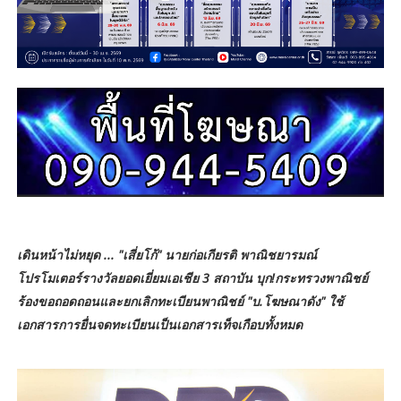
เดินหน้าไม่หยุด ... "เสี่ยโก้" นายก่อเกียรติ พาณิชยารมณ์
โปรโมเตอร์รางวัลยอดเยี่ยมเอเชีย 3 สถาบัน บุก!กระทรวงพาณิชย์
ร้องขอถอดถอนและยกเลิกทะเบียนพาณิชย์ "บ.โฆษณาดัง" ใช้
เอกสารการยื่นจดทะเบียนเป็นเอกสารเท็จเกือบทั้งหมด