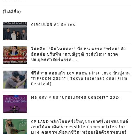
(ไม่มีชื่อ)
CIRCULON A1 Series
ไม่พลิก! "พิมไหมทอง" นั่ง หน.พรรค "พร้อม' ต่อ
อีกสมัย ปรับทัพ "ดร.ณัฐวุฒิ วงศ์เนียม" ผงาด
ปธ.ยุทธศาสตร์พรรค ...
ซีรีส์วาย ลอยแก้ว Loy Kaew First Love บินสู่งาน
"TIFFCOM 2024" ( Tokyo International Film
Festival)
Melody Plus “Unplugged Concert” 2024
CP LAND พลิกโฉมครั้งใหญ่ประกาศรีเฟรชแบรนด์
ภายใต้แนวคิด‘Accessible Communities for
Life คุณภาพเพื่อทุกชีวิต’ พร้อมเปิดตัวภาพยนตร์