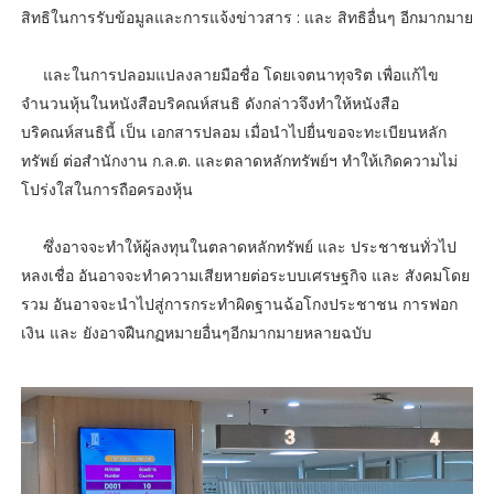
สิทธิในการรับข้อมูลและการแจ้งข่าวสาร : และ สิทธิอื่นๆ อีกมากมาย
และในการปลอมแปลงลายมือชื่อ โดยเจตนาทุจริต เพื่อแก้ไข
จำนวนหุ้นในหนังสือบริคณห์สนธิ ดังกล่าวจึงทำให้หนังสือ
บริคณห์สนธินี้ เป็น เอกสารปลอม เมื่อนำไปยื่นขอจะทะเบียนหลัก
ทรัพย์ ต่อสำนักงาน ก.ล.ต. และตลาดหลักทรัพย์ฯ ทำให้เกิดความไม่
โปร่งใสในการถือครองหุ้น
ซึ่งอาจจะทำให้ผู้ลงทุนในตลาดหลักทรัพย์ และ ประชาชนทั่วไป
หลงเชื่อ อันอาจจะทำความเสียหายต่อระบบเศรษฐกิจ และ สังคมโดย
รวม อันอาจจะนำไปสู่การกระทำผิดฐานฉ้อโกงประชาชน การฟอก
เงิน และ ยังอาจฝืนกฏหมายอื่นๆอีกมากมายหลายฉบับ