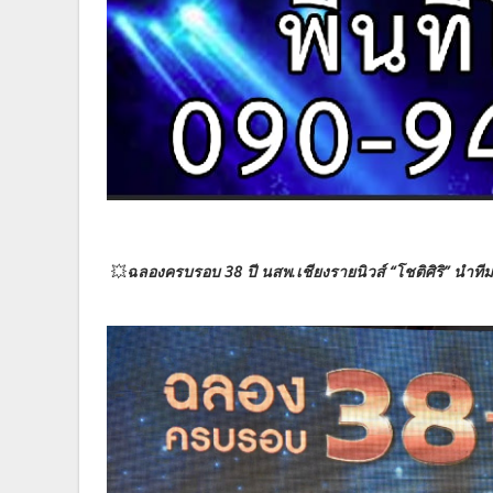
💥
ฉลองครบรอบ 38 ปี นสพ.เชียงรายนิวส์ “โชติศิริ” นำท