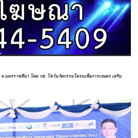
 จ.นครราชสีมา โดย วช. โชว์นวัตกรรมโดรนเพื่อการเกษตร เสริม