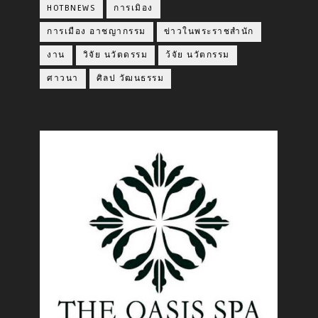
HOTBNEWS
การเมิอง
การเมือง อาชญากรรม
ข่าวในพระราชสำนัก
งาน
วิจัย นวัตดรรม
ว้จัย นวัตกรรม
ศาวนา
ศิลป วัฒนธรรม