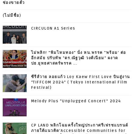
ช่องขายตั๋ว
(ไม่มีชื่อ)
CIRCULON A1 Series
ไม่พลิก! "พิมไหมทอง" นั่ง หน.พรรค "พร้อม' ต่อ
อีกสมัย ปรับทัพ "ดร.ณัฐวุฒิ วงศ์เนียม" ผงาด
ปธ.ยุทธศาสตร์พรรค ...
ซีรีส์วาย ลอยแก้ว Loy Kaew First Love บินสู่งาน
"TIFFCOM 2024" ( Tokyo International Film
Festival)
Melody Plus “Unplugged Concert” 2024
CP LAND พลิกโฉมครั้งใหญ่ประกาศรีเฟรชแบรนด์
ภายใต้แนวคิด‘Accessible Communities for