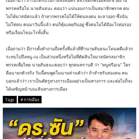
เมื่อถามว่า ถ้าไม่ได้รับโอกาสลงสมัคร สส.เขตก็พร้อมที่จะช่วยงาน
พรรคหรือไม่ นายสันธนะ ตอบว่า แน่นอนการเป็นสมาชิกพรรค ตน
ไม่ได้มาสมัครแล้ว ถ้าหากพรรคไม่ได้ให้ตนลงตน จะลาออก ซึ่งนั่น
ไม่ใช่ตน ตนมาวันนี้แล้ว ตนก็คุ้นเคยกันอยู่ ซึ่งตนไม่ได้มีอะไรต่อรอง
หรือเงื่อนไขอะไรทั้งสิ้น
เมื่อถามว่า มีการตั้งคำถามถึงครั้งที่แล้วที่ทีานายสันธนะโดนคดีแล้วก
ระทบไปถึงหนู-เน เป็นส่วนหนึ่งหรือไม่ที่ตัดสินใจมาสมัครสมาขิก
พรรคเพื่อไทย นายสันธนะตอบว่า ทุกคนทราบดี ว่า “หนูหรือเน” ใคร
คือนายกตัวจริง วันนี้ตนพูดในนามส่วนตัวว่า ถ้าสำหรับสองคน ตน
บอกแล้วว่า เราเป็นศัตรูทางการเมืองอย่างเป็นทางการ และต่อไปก็จะ
ได้เผชิญหน้าบนเส้นทางการเมือง
Tags
# การเมือง