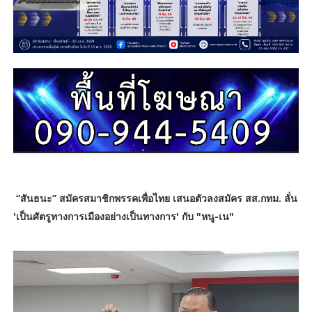
“สันธนะ” สมัครสมาชิกพรรคเพื่อไทย เสนอตัวลงสมัคร สส.กทม. ลั่น
'เป็นศัตรูทางการเมืองอย่างเป็นทางการ' กับ "หนู-เน"