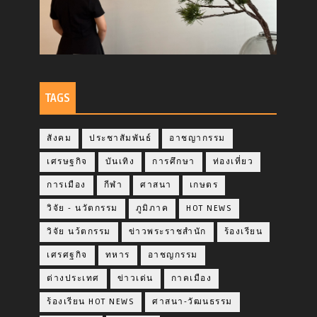
TAGS
สังคม
ประชาสัมพันธ์
อาชญากรรม
เศรษฐกิจ
บันเทิง
การศึกษา
ท่องเที่ยว
การเมือง
กีฬา
ศาสนา
เกษตร
วิจัย - นวัตกรรม
ภูมิภาค
HOT NEWS
วิจัย นว้ตกรรม
ข่าวพระราชสำนัก
ร้องเรียน
เศรศฐกิจ
ทหาร
อาชญกรรม
ต่างประเทศ
ข่าวเด่น
กาคเมือง
ร้องเรียน HOT NEWS
ศาสนา-วัฒนธรรม