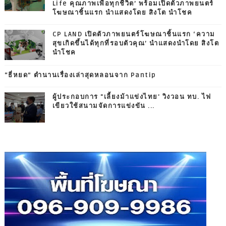
Life คุณภาพเพื่อทุกชีวิต’ พร้อมเปิดตัวภาพยนตร์
โฆษณาชิ้นแรก นำแสดงโดย สิงโต นำโชค
CP LAND เปิดตัวภาพยนตร์โฆษณาชิ้นแรก ‘ความ
สุขเกิดขึ้นได้ทุกที่รอบตัวคุณ’ นำแสดงนำโดย สิงโต
นำโชค
“ธี่หยด” ตำนานเรื่องเล่าสุดหลอนจาก Pantip
ผู้ประกอบการ "เลี้ยงม้าแข่งไทย' วิงวอน ทบ. ไฟ
เขียวใช้สนามจัดการแข่งขัน ...