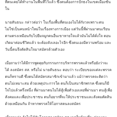
ที่ตนเคยได้ทำงานในพื้นที่ไว้แล้ว ซึ่งตนต้องการปักธงในเขตเมืองชั้น
ใน
นายสันธนะ กล่าวต่อว่า ในเรื่องพื้นที่ตนเองไม่ได้กังวลเพราะตน
ไม่ใช่เป็นคนหน้าใหม่ในเรื่องทางการเมือง แต่วันนี้ที่ผ่านมาตนเรียน
ตามตรงเหมือนกับไปยืมจมูกคนอื่นเขาหายใจแล้วมันไม่ได้ดั่งใจ ตอน
เกิดมาค่อนชีวิตแล้ว จะต้องลังเลอะไรอีก ซึ่งตนเองมีความพร้อม และ
วันนี้ตนจึงตัดสินใจมาสมัครด้วยตัวเอง
เมื่อถามว่าได้มีการพูดคุยกับกรรมการบริหารพรรคแล้วหรือยังว่าจะ
ได้ ลงสมัคร สส. หรือไม่ นายสันธนะ ตอบว่า ระเบียบของแต่ละพรรค
ตนก็ทราบดี ซึ่งตนได้สมัครสมาชิกเข้ามาแล้ว แม้ว่าพรรคจะคิดว่า
ตนไม่เหมาะสม ด้วยเหตุประการใด ตนก็เป็นสมาชิกพรรค ซึ่งตนก็มี
ใจไปแล้วครึ่งหนึ่ง ที่ผ่านมาตนไม่ได้สู้เพื่อตัวเองเลยที่ผ่านมา ตนสู้เพื่อ
สังคมและเพื่อประชาชน ตนก็อยากที่จะให้ประชาชนและสังคมตัดสิน
ด้วยเหมือนกัน ถ้าหากพรรคให้โอกาสตนลงสมัคร