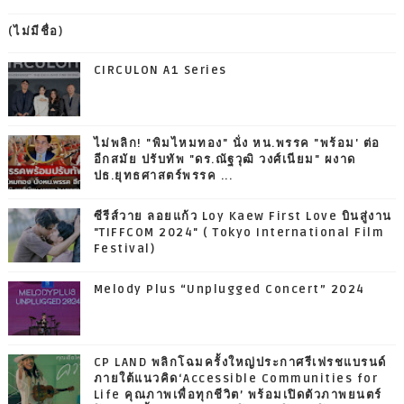
(ไม่มีชื่อ)
CIRCULON A1 Series
ไม่พลิก! "พิมไหมทอง" นั่ง หน.พรรค "พร้อม' ต่อ
อีกสมัย ปรับทัพ "ดร.ณัฐวุฒิ วงศ์เนียม" ผงาด
ปธ.ยุทธศาสตร์พรรค ...
ซีรีส์วาย ลอยแก้ว Loy Kaew First Love บินสู่งาน
"TIFFCOM 2024" ( Tokyo International Film
Festival)
Melody Plus “Unplugged Concert” 2024
CP LAND พลิกโฉมครั้งใหญ่ประกาศรีเฟรชแบรนด์
ภายใต้แนวคิด‘Accessible Communities for
Life คุณภาพเพื่อทุกชีวิต’ พร้อมเปิดตัวภาพยนตร์