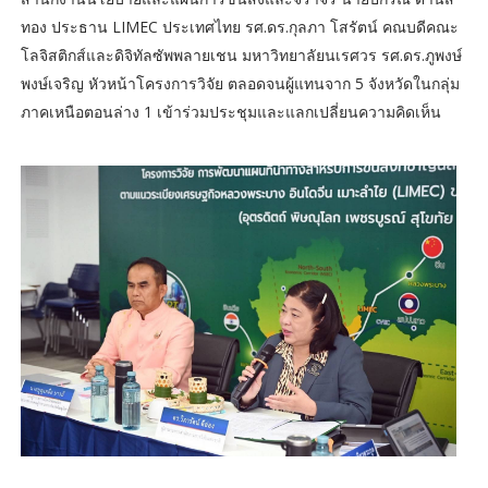
ทอง ประธาน LIMEC ประเทศไทย รศ.ดร.กุลภา โสรัตน์ คณบดีคณะ
โลจิสติกส์และดิจิทัลซัพพลายเชน มหาวิทยาลัยนเรศวร รศ.ดร.ภูพงษ์
พงษ์เจริญ หัวหน้าโครงการวิจัย ตลอดจนผู้แทนจาก 5 จังหวัดในกลุ่ม
ภาคเหนือตอนล่าง 1 เข้าร่วมประชุมและแลกเปลี่ยนความคิดเห็น