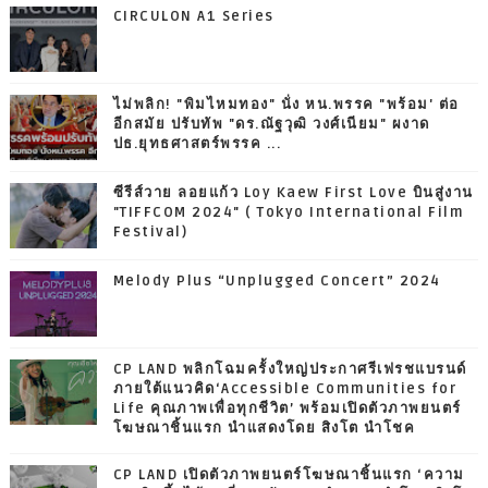
CIRCULON A1 Series
ไม่พลิก! "พิมไหมทอง" นั่ง หน.พรรค "พร้อม' ต่อ
อีกสมัย ปรับทัพ "ดร.ณัฐวุฒิ วงศ์เนียม" ผงาด
ปธ.ยุทธศาสตร์พรรค ...
ซีรีส์วาย ลอยแก้ว Loy Kaew First Love บินสู่งาน
"TIFFCOM 2024" ( Tokyo International Film
Festival)
Melody Plus “Unplugged Concert” 2024
CP LAND พลิกโฉมครั้งใหญ่ประกาศรีเฟรชแบรนด์
ภายใต้แนวคิด‘Accessible Communities for
Life คุณภาพเพื่อทุกชีวิต’ พร้อมเปิดตัวภาพยนตร์
โฆษณาชิ้นแรก นำแสดงโดย สิงโต นำโชค
CP LAND เปิดตัวภาพยนตร์โฆษณาชิ้นแรก ‘ความ