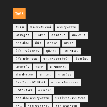
TAGS
สังคม
ประชาสัมพันธ์
อาชญากรรม
เศรษฐกิจ
บันเทิง
การศึกษา
ท่องเที่ยว
การเมือง
กีฬา
ศาสนา
เกษตร
วิจัย - นวัตกรรม
ภูมิภาค
HOT NEWS
วิจัย นว้ตกรรม
ข่าวพระราชสำนัก
ร้องเรียน
เศรศฐกิจ
ทหาร
อาชญกรรม
ต่างประเทศ
ข่าวเด่น
กาคเมือง
ร้องเรียน HOT NEWS
ศาสนา-วัฒนธรรม
HOTBNEWS
การเมิอง
การเมือง อาชญากรรม
ข่าวในพระราชสำนัก
งาน
วิจัย นวัตดรรม
ว้จัย นวัตกรรม