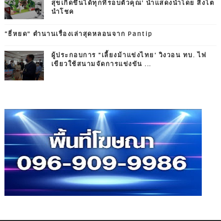
สุขเกิดขึ้นได้ทุกที่รอบตัวคุณ’ นำแสดงนำโดย สิงโต
นำโชค
“ธี่หยด” ตำนานเรื่องเล่าสุดหลอนจาก Pantip
ผู้ประกอบการ "เลี้ยงม้าแข่งไทย' วิงวอน ทบ. ไฟ
เขียวใช้สนามจัดการแข่งขัน ...