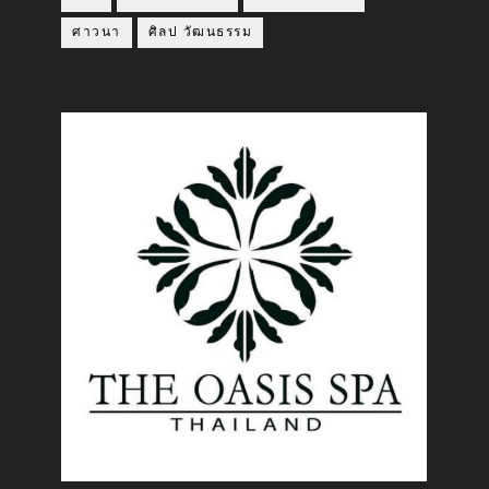
ศาวนา
ศิลป วัฒนธรรม