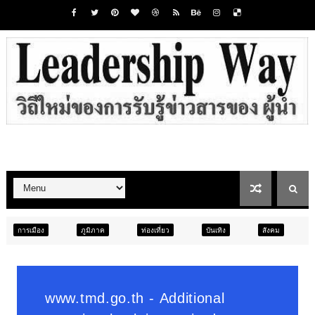
ภูมิภาค
ท่องเที่ยว
บันเทิง
สังคม
ภูมิภาค
สัง