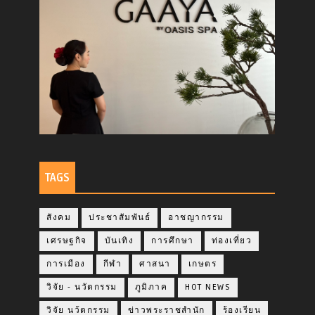
TAGS
สังคม
ประชาสัมพันธ์
อาชญากรรม
เศรษฐกิจ
บันเทิง
การศึกษา
ท่องเที่ยว
การเมือง
กีฬา
ศาสนา
เกษตร
วิจัย - นวัตกรรม
ภูมิภาค
HOT NEWS
วิจัย นว้ตกรรม
ข่าวพระราชสำนัก
ร้องเรียน