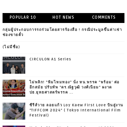
POPULAR 10
HOT NEWS
COMMENTS
กลุ่มผู้ประกอบการรถร่วมโดยสารร้องสื่อ ! กรณีประมูลขึ้นค่าเช่า
ช่องขายตั๋ว
(ไม่มีชื่อ)
CIRCULON A1 Series
ไม่พลิก! "พิมไหมทอง" นั่ง หน.พรรค "พร้อม' ต่อ
อีกสมัย ปรับทัพ "ดร.ณัฐวุฒิ วงศ์เนียม" ผงาด
ปธ.ยุทธศาสตร์พรรค ...
ซีรีส์วาย ลอยแก้ว Loy Kaew First Love บินสู่งาน
"TIFFCOM 2024" ( Tokyo International Film
Festival)