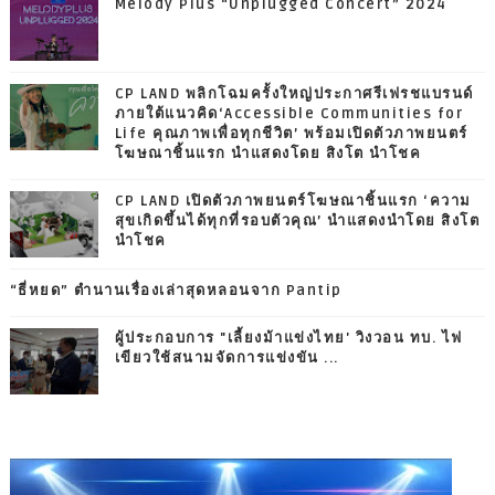
Melody Plus “Unplugged Concert” 2024
CP LAND พลิกโฉมครั้งใหญ่ประกาศรีเฟรชแบรนด์
ภายใต้แนวคิด‘Accessible Communities for
Life คุณภาพเพื่อทุกชีวิต’ พร้อมเปิดตัวภาพยนตร์
โฆษณาชิ้นแรก นำแสดงโดย สิงโต นำโชค
CP LAND เปิดตัวภาพยนตร์โฆษณาชิ้นแรก ‘ความ
สุขเกิดขึ้นได้ทุกที่รอบตัวคุณ’ นำแสดงนำโดย สิงโต
นำโชค
“ธี่หยด” ตำนานเรื่องเล่าสุดหลอนจาก Pantip
ผู้ประกอบการ "เลี้ยงม้าแข่งไทย' วิงวอน ทบ. ไฟ
เขียวใช้สนามจัดการแข่งขัน ...