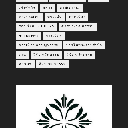
เศรศฐกิจ
ทหาร
อาชญกรรม
ต่างประเทศ
ข่าวเด่น
กาคเมือง
ร้องเรียน HOT NEWS
ศาสนา-วัฒนธรรม
HOTBNEWS
การเมิอง
การเมือง อาชญากรรม
ข่าวในพระราชสำนัก
งาน
วิจัย นวัตดรรม
ว้จัย นวัตกรรม
ศาวนา
ศิลป วัฒนธรรม