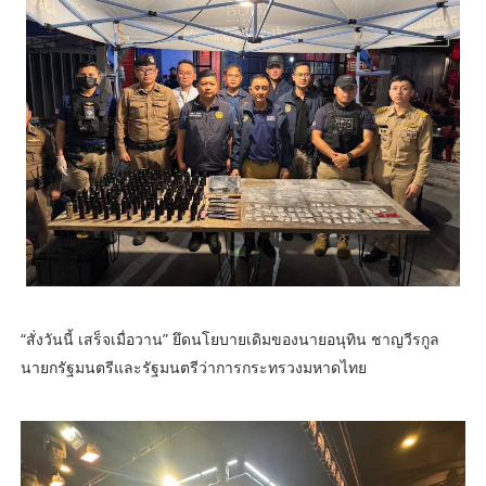
“สั่งวันนี้ เสร็จเมื่อวาน” ยึดนโยบายเดิมของนายอนุทิน ชาญวีรกูล
นายกรัฐมนตรีและรัฐมนตรีว่าการกระทรวงมหาดไทย