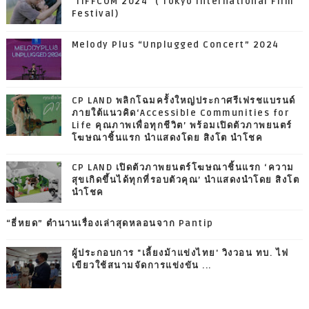
"TIFFCOM 2024" ( Tokyo International Film
Festival)
Melody Plus “Unplugged Concert” 2024
CP LAND พลิกโฉมครั้งใหญ่ประกาศรีเฟรชแบรนด์
ภายใต้แนวคิด‘Accessible Communities for
Life คุณภาพเพื่อทุกชีวิต’ พร้อมเปิดตัวภาพยนตร์
โฆษณาชิ้นแรก นำแสดงโดย สิงโต นำโชค
CP LAND เปิดตัวภาพยนตร์โฆษณาชิ้นแรก ‘ความ
สุขเกิดขึ้นได้ทุกที่รอบตัวคุณ’ นำแสดงนำโดย สิงโต
นำโชค
“ธี่หยด” ตำนานเรื่องเล่าสุดหลอนจาก Pantip
ผู้ประกอบการ "เลี้ยงม้าแข่งไทย' วิงวอน ทบ. ไฟ
เขียวใช้สนามจัดการแข่งขัน ...