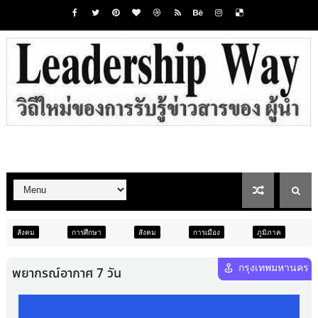
ึกษา
สังคม
การเมือง
ภูมิภาค
ท่องเที่ยว
บันเทิง