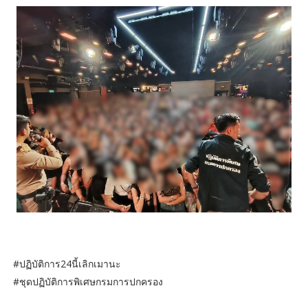
#ปฏิบัติการ24นี้เลิกเมานะ
#ชุดปฏิบัติการพิเศษกรมการปกครอง