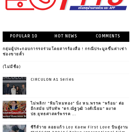
POPULAR 10
HOT NEWS
COMMENTS
กลุ่มผู้ประกอบการรถร่วมโดยสารร้องสื่อ ! กรณีประมูลขึ้นค่าเช่า
ช่องขายตั๋ว
(ไม่มีชื่อ)
CIRCULON A1 Series
ไม่พลิก! "พิมไหมทอง" นั่ง หน.พรรค "พร้อม' ต่อ
อีกสมัย ปรับทัพ "ดร.ณัฐวุฒิ วงศ์เนียม" ผงาด
ปธ.ยุทธศาสตร์พรรค ...
ซีรีส์วาย ลอยแก้ว Loy Kaew First Love บินสู่งาน