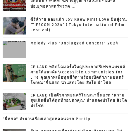
อีกสมัย ปรับทัพ "ดร.ณัฐวุฒิ วงศ์เนียม" ผงาด
ปธ.ยุทธศาสตร์พรรค ...
ซีรีส์วาย ลอยแก้ว Loy Kaew First Love บินสู่งาน
"TIFFCOM 2024" ( Tokyo International Film
Festival)
Melody Plus “Unplugged Concert” 2024
CP LAND พลิกโฉมครั้งใหญ่ประกาศรีเฟรชแบรนด์
ภายใต้แนวคิด‘Accessible Communities for
Life คุณภาพเพื่อทุกชีวิต’ พร้อมเปิดตัวภาพยนตร์
โฆษณาชิ้นแรก นำแสดงโดย สิงโต นำโชค
CP LAND เปิดตัวภาพยนตร์โฆษณาชิ้นแรก ‘ความ
สุขเกิดขึ้นได้ทุกที่รอบตัวคุณ’ นำแสดงนำโดย สิงโต
นำโชค
“ธี่หยด” ตำนานเรื่องเล่าสุดหลอนจาก Pantip