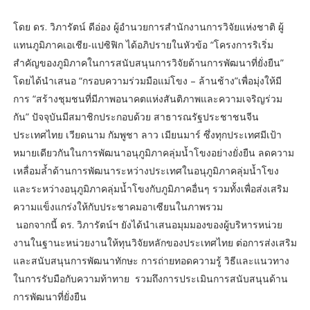
โดย ดร. วิภารัตน์ ดีอ่อง ผู้อำนวยการสำนักงานการวิจัยแห่งชาติ ผู้
แทนภูมิภาคเอเชีย-แปซิฟิก ได้อภิปรายในหัวข้อ “โครงการริเริ่ม
สำคัญของภูมิภาคในการสนับสนุนการวิจัยด้านการพัฒนาที่ยั่งยืน”
โดยได้นำเสนอ “กรอบความร่วมมือแม่โขง – ล้านช้าง”เพื่อมุ่งให้มี
การ “สร้างชุมชนที่มีภาพอนาคตแห่งสันติภาพและความเจริญร่วม
กัน” ปัจจุบันมีสมาชิกประกอบด้วย สาธารณรัฐประชาชนจีน
ประเทศไทย เวียดนาม กัมพูชา ลาว เมียนมาร์ ซึ่งทุกประเทศมีเป้า
หมายเดียวกันในการพัฒนาอนุภูมิภาคลุ่มน้ำโขงอย่างยั่งยืน ลดความ
เหลื่อมล้ำด้านการพัฒนาระหว่างประเทศในอนุภูมิภาคลุ่มน้ำโขง
และระหว่างอนุภูมิภาคลุ่มน้ำโขงกับภูมิภาคอื่นๆ รวมทั้งเพื่อส่งเสริม
ความแข็งแกร่งให้กับประชาคมอาเซียนในภาพรวม
นอกจากนี้ ดร. วิภารัตน์ฯ ยังได้นำเสนอมุมมองของผู้บริหารหน่วย
งานในฐานะหน่วยงานให้ทุนวิจัยหลักของประเทศไทย ต่อการส่งเสริม
และสนับสนุนการพัฒนาทักษะ การถ่ายทอดความรู้ วิธีและแนวทาง
ในการรับมือกับความท้าทาย รวมถึงการประเมินการสนับสนุนด้าน
การพัฒนาที่ยั่งยืน