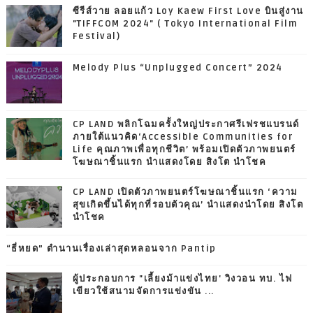
ซีรีส์วาย ลอยแก้ว Loy Kaew First Love บินสู่งาน
"TIFFCOM 2024" ( Tokyo International Film
Festival)
Melody Plus “Unplugged Concert” 2024
CP LAND พลิกโฉมครั้งใหญ่ประกาศรีเฟรชแบรนด์
ภายใต้แนวคิด‘Accessible Communities for
Life คุณภาพเพื่อทุกชีวิต’ พร้อมเปิดตัวภาพยนตร์
โฆษณาชิ้นแรก นำแสดงโดย สิงโต นำโชค
CP LAND เปิดตัวภาพยนตร์โฆษณาชิ้นแรก ‘ความ
สุขเกิดขึ้นได้ทุกที่รอบตัวคุณ’ นำแสดงนำโดย สิงโต
นำโชค
“ธี่หยด” ตำนานเรื่องเล่าสุดหลอนจาก Pantip
ผู้ประกอบการ "เลี้ยงม้าแข่งไทย' วิงวอน ทบ. ไฟ
เขียวใช้สนามจัดการแข่งขัน ...