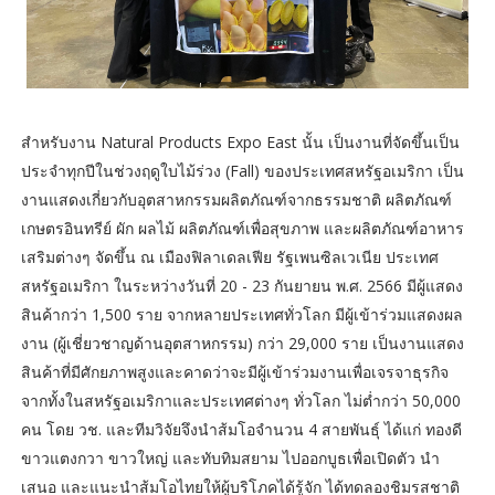
สำหรับงาน Natural Products Expo East นั้น เป็นงานที่จัดขึ้นเป็น
ประจำทุกปีในช่วงฤดูใบไม้ร่วง (Fall) ของประเทศสหรัฐอเมริกา เป็น
งานแสดงเกี่ยวกับอุตสาหกรรมผลิตภัณฑ์จากธรรมชาติ ผลิตภัณฑ์
เกษตรอินทรีย์ ผัก ผลไม้ ผลิตภัณฑ์เพื่อสุขภาพ และผลิตภัณฑ์อาหาร
เสริมต่างๆ จัดขึ้น ณ เมืองฟิลาเดลเฟีย รัฐเพนซิลเวเนีย ประเทศ
สหรัฐอเมริกา ในระหว่างวันที่ 20 - 23 กันยายน พ.ศ. 2566 มีผู้แสดง
สินค้ากว่า 1,500 ราย จากหลายประเทศทั่วโลก มีผู้เข้าร่วมแสดงผล
งาน (ผู้เชี่ยวชาญด้านอุตสาหกรรม) กว่า 29,000 ราย เป็นงานแสดง
สินค้าที่มีศักยภาพสูงและคาดว่าจะมีผู้เข้าร่วมงานเพื่อเจรจาธุรกิจ
จากทั้งในสหรัฐอเมริกาและประเทศต่างๆ ทั่วโลก ไม่ต่ำกว่า 50,000
คน โดย วช. และทีมวิจัยจึงนำส้มโอจำนวน 4 สายพันธุ์ ได้แก่ ทองดี
ขาวแตงกวา ขาวใหญ่ และทับทิมสยาม ไปออกบูธเพื่อเปิดตัว นำ
เสนอ และแนะนำส้มโอไทยให้ผู้บริโภคได้รู้จัก ได้ทดลองชิมรสชาติ