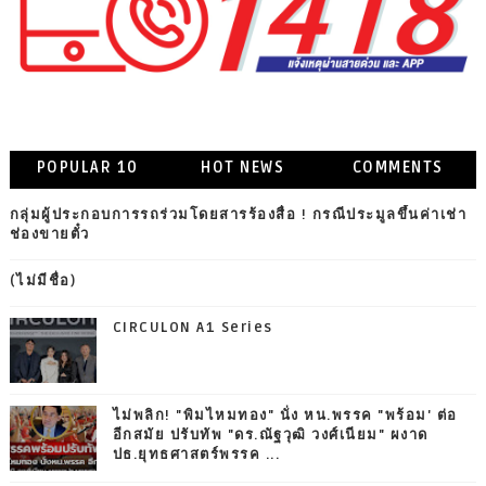
POPULAR 10
HOT NEWS
COMMENTS
กลุ่มผู้ประกอบการรถร่วมโดยสารร้องสื่อ ! กรณีประมูลขึ้นค่าเช่า
ช่องขายตั๋ว
(ไม่มีชื่อ)
CIRCULON A1 Series
ไม่พลิก! "พิมไหมทอง" นั่ง หน.พรรค "พร้อม' ต่อ
อีกสมัย ปรับทัพ "ดร.ณัฐวุฒิ วงศ์เนียม" ผงาด
ปธ.ยุทธศาสตร์พรรค ...