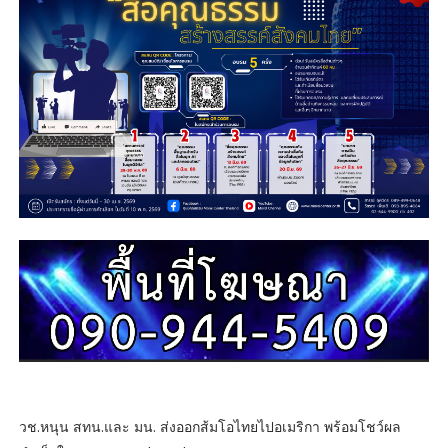
วช.หนุน สทน.และ มน. ส่งออกส้มโอไทยไปอเมริกา พร้อมโชว์ผล