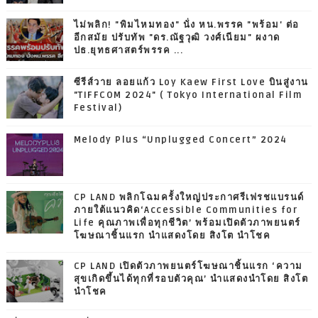
ไม่พลิก! "พิมไหมทอง" นั่ง หน.พรรค "พร้อม' ต่อ
อีกสมัย ปรับทัพ "ดร.ณัฐวุฒิ วงศ์เนียม" ผงาด
ปธ.ยุทธศาสตร์พรรค ...
ซีรีส์วาย ลอยแก้ว Loy Kaew First Love บินสู่งาน
"TIFFCOM 2024" ( Tokyo International Film
Festival)
Melody Plus “Unplugged Concert” 2024
CP LAND พลิกโฉมครั้งใหญ่ประกาศรีเฟรชแบรนด์
ภายใต้แนวคิด‘Accessible Communities for
Life คุณภาพเพื่อทุกชีวิต’ พร้อมเปิดตัวภาพยนตร์
โฆษณาชิ้นแรก นำแสดงโดย สิงโต นำโชค
CP LAND เปิดตัวภาพยนตร์โฆษณาชิ้นแรก ‘ความ
สุขเกิดขึ้นได้ทุกที่รอบตัวคุณ’ นำแสดงนำโดย สิงโต
นำโชค