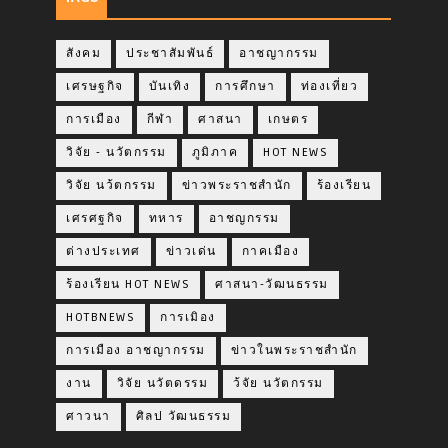
สังคม
ประชาสัมพันธ์
อาชญากรรม
เศรษฐกิจ
บันเทิง
การศึกษา
ท่องเที่ยว
การเมือง
กีฬา
ศาสนา
เกษตร
วิจัย - นวัตกรรม
ภูมิภาค
HOT NEWS
วิจัย นว้ตกรรม
ข่าวพระราชสำนัก
ร้องเรียน
เศรศฐกิจ
ทหาร
อาชญกรรม
ต่างประเทศ
ข่าวเด่น
กาคเมือง
ร้องเรียน HOT NEWS
ศาสนา-วัฒนธรรม
HOTBNEWS
การเมิอง
การเมือง อาชญากรรม
ข่าวในพระราชสำนัก
งาน
วิจัย นวัตดรรม
ว้จัย นวัตกรรม
ศาวนา
ศิลป วัฒนธรรม