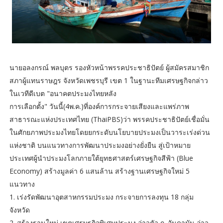
นายอลงกรณ์ พลบุตร รองหัวหน้าพรรคประชาธิปัตย์ ผู้สมัครสมาชิก
สภาผู้แทนราษฎร จังหวัดเพชรบุรี เขต 1 ในฐานะทีมเศรษฐกิจกล่าว
ในเวทีดีเบต "อนาคตประมงไทยหลัง
การเลือกตั้ง" วันนี้(4พ.ค.)ที่องค์การกระจายเสียงและแพร่ภาพ
สาธารณะแห่งประเทศไทย (ThaiPBS)ว่า พรรคประชาธิปัตย์เชื่อมั่น
ในศักยภาพประมงไทยโดยยกระดับนโยบายประมงเป็นวาระเร่งด่วน
แห่งชาติ บนแนวทางการพัฒนาประมงอย่างยั่งยืน สู่เป้าหมาย
ประเทศผู้นำประมงโลกภายใต้ยุทธศาสตร์เศรษฐกิจสีฟ้า (Blue
Economy) สร้างมูลค่า 6 แสนล้าน สร้างฐานเศรษฐกิจใหม่ 5
แนวทาง
1. เร่งรัดพัฒนาอุตสาหกรรมประมง กระจายการลงทุน 18 กลุ่ม
จังหวัด
2. สร้างฐานใหม่ เขตเศรษฐกิจพิเศษประมง อ่าวตัว ก.,อันดามัน,อ่าว