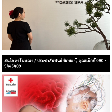
สนใจ ลงโฆษณา / ประชาสัมพันธ์ ติดต่อ 👇 คุณแม็กกี๊ 090 -
9445409