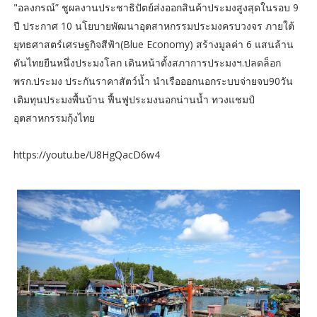
"อลงกรณ์” ชูผลงานประชาธิปัตย์ส่งออกสินค้าประมงสูงสุดในรอบ 9
ปี ประกาศ 10 นโยบายพัฒนาอุตสาหกรรมประมงครบวงจร ภายใต้
ยุทธศาสตร์เศรษฐกิจสีฟ้า(Blue Economy) สร้างมูลค่า 6 แสนล้าน
ดันไทยยืนหนึ่งประมงโลก เดินหน้าตั้งสภาการประมงฯ.ปลดล็อก
พรก.ประมง ประกันราคาสัตว์น้ำ นำเรือออกนอกระบบจ่ายจบ90วัน
เติมทุนประมงพื้นบ้าน ฟื้นฟูประมงนอกน่านน้ำ ทวงแชมป์
อุตสาหกรรมกุ้งไทย
https://youtu.be/U8HgQacD6w4