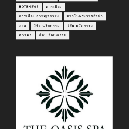
HOTBNEWS
การเมิอง
การเมือง อาชญากรรม
ข่าวในพระราชสำนัก
งาน
วิจัย นวัตดรรม
ว้จัย นวัตกรรม
ศาวนา
ศิลป วัฒนธรรม