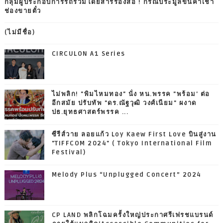
กลุ่มผู้ประกอบการรถร่วมโดยสารร้องสื่อ ! กรณีประมูลขึ้นค่าเช่า
ช่องขายตั๋ว
(ไม่มีชื่อ)
CIRCULON A1 Series
ไม่พลิก! "พิมไหมทอง" นั่ง หน.พรรค "พร้อม' ต่อ
อีกสมัย ปรับทัพ "ดร.ณัฐวุฒิ วงศ์เนียม" ผงาด
ปธ.ยุทธศาสตร์พรรค ...
ซีรีส์วาย ลอยแก้ว Loy Kaew First Love บินสู่งาน
"TIFFCOM 2024" ( Tokyo International Film
Festival)
Melody Plus “Unplugged Concert” 2024
CP LAND พลิกโฉมครั้งใหญ่ประกาศรีเฟรชแบรนด์