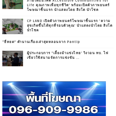
ภายใต้แนวคิด‘Accessible Communities for
Life คุณภาพเพื่อทุกชีวิต’ พร้อมเปิดตัวภาพยนตร์
โฆษณาชิ้นแรก นำแสดงโดย สิงโต นำโชค
CP LAND เปิดตัวภาพยนตร์โฆษณาชิ้นแรก ‘ความ
สุขเกิดขึ้นได้ทุกที่รอบตัวคุณ’ นำแสดงนำโดย สิงโต
นำโชค
“ธี่หยด” ตำนานเรื่องเล่าสุดหลอนจาก Pantip
ผู้ประกอบการ "เลี้ยงม้าแข่งไทย' วิงวอน ทบ. ไฟ
เขียวใช้สนามจัดการแข่งขัน ...