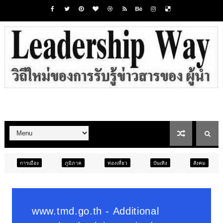
ภูมิภาค
ท่องเที่ยว
บันเทิง
สังคม
ภูมิภาค
สั