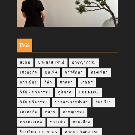
TAGS
สังคม
ประชาสัมพันธ์
อาชญากรรม
เศรษฐกิจ
บันเทิง
การศึกษา
ท่องเที่ยว
การเมือง
กีฬา
ศาสนา
เกษตร
วิจัย - นวัตกรรม
ภูมิภาค
HOT NEWS
วิจัย นว้ตกรรม
ข่าวพระราชสำนัก
ร้องเรียน
เศรศฐกิจ
ทหาร
อาชญกรรม
ต่างประเทศ
ข่าวเด่น
กาคเมือง
ร้องเรียน HOT NEWS
ศาสนา-วัฒนธรรม