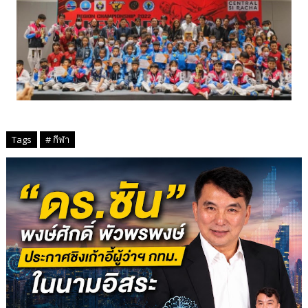
Tags
# กีฬา