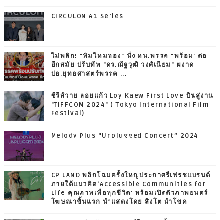
CIRCULON A1 Series
ไม่พลิก! "พิมไหมทอง" นั่ง หน.พรรค "พร้อม' ต่อ
อีกสมัย ปรับทัพ "ดร.ณัฐวุฒิ วงศ์เนียม" ผงาด
ปธ.ยุทธศาสตร์พรรค ...
ซีรีส์วาย ลอยแก้ว Loy Kaew First Love บินสู่งาน
"TIFFCOM 2024" ( Tokyo International Film
Festival)
Melody Plus “Unplugged Concert” 2024
CP LAND พลิกโฉมครั้งใหญ่ประกาศรีเฟรชแบรนด์
ภายใต้แนวคิด‘Accessible Communities for
Life คุณภาพเพื่อทุกชีวิต’ พร้อมเปิดตัวภาพยนตร์
โฆษณาชิ้นแรก นำแสดงโดย สิงโต นำโชค