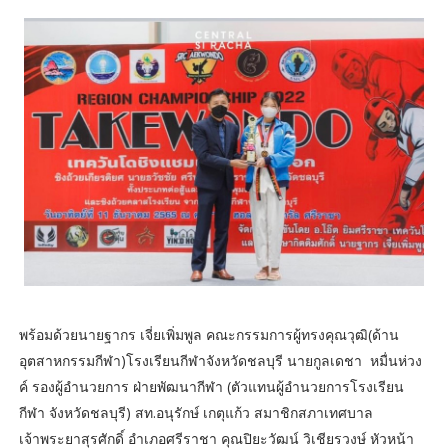
พร้อมด้วยนายฐากร เจี่ยเพิ่มพูล คณะกรรมการผู้ทรงคุณวุฒิ(ด้าน
อุตสาหกรรมกีฬา)โรงเรียนกีฬาจังหวัดชลบุรี นายกูลเดชา หมื่นห่วง
ค์ รองผู้อำนวยการ ฝ่ายพัฒนากีฬา (ตัวแทนผู้อำนวยการโรงเรียน
กีฬา จังหวัดชลบุรี) สท.อนุรักษ์ เกตุแก้ว สมาชิกสภาเทศบาล
เจ้าพระยาสุรศักดิ์ อำเภอศรีราชา คุณปิยะวัฒน์ วิเชียรวงษ์ หัวหน้า