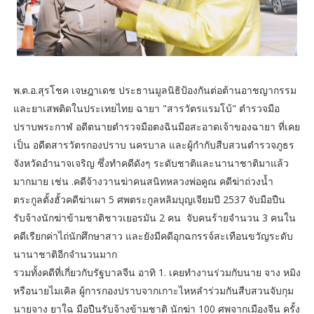
พ.ต.อ.สุรโชค เจษฎาเดช ประธานมูลนิธิป้องกันต่อต้านอาชญากรรม
และยาเสพติดในประเทยไทย ฉายา "สารวัตรแรมโบ้" ตำรวจมือ
ปราบพระกาฬ อดีตนายตำรวจมือตงฉินมือสะอาดเจ้าของฉายา ที่เคย
เป็น อดีตสารวัตรกองปราบ นครบาล และผู้กำกับสืบสวนตำรวจภูธร
จังหวัดอำนาจเจริญ ซึ่งทำคดีดังๆ ระดับชาติและนานาชาติมาแล้ว
มากมาย เช่น .คดีจ้างวานฆ่าคนสนิทหลวงพ่อคูณ คดีฆ่าถ่วงน้ำ
ตระกูลตั้งฮั้วคดีฆ่าเผา 5 ศพตระกูลหลิมบุญเจียมปี 2537 จับมือปืน
รับจ้างนักฆ่าข้ามชาติชาวเยอรมัน 2 คน จับคนร้ายจำนวน 3 คนใน
คดีเรียกค่าไถ่นักศึกษาสาว และยังมีคดีอุกฉกรรจ์สะเทือนขวัญระดับ
นานาชาติอีกจำนวนมาก
รวมทั้งคดีที่เกี่ยวกับรัฐบาลจีน อาทิ 1. เคยทำงานร่วมกับนาย จาง หมิง
หรือนายไมเคิล ผู้การกองปราบจากเกาะไหหลำร่วมกันสืบสวนจับกุม
นายจาง ยาใฉ มือปืนรับจ้างข้ามชาติ นักฆ่า 100 ศพจากเมืองจีน ครั้ง