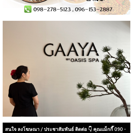
สนใจ ลงโฆษณา / ประชาสัมพันธ์ ติดต่อ 👇 คุณแม็กกี๊ 090 -