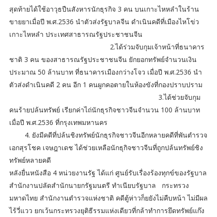
สุดท้ายได้ใช้อาวุธปืนสังหารนักธุรกิจ 3 คน บนเกาะไหหลำในร้าน
ขายยาเมื่อปี พ.ศ.2536 นำตัวส่งรัฐบาลจีน ดำเนินคดีที่เมืองไหโข่ว
เกาะไหหลำ ประเทศสาธารณรัฐประชาชนจีน
2.ได้ร่วมจับกุมเจ้าหน้าที่ธนาคาร
ชาติ 3 คน ของสาธารณรัฐประชาชนจีน ยักยอกทรัพย์จำนวนเงิน
ประมาณ 50 ล้านบาท ที่ธนาคารเมืองกว่างโจว เมื่อปี พ.ศ.2536 นำ
ตัวส่งดำเนินคดี 2 คน อีก 1 คนผูกคอตายในห้องขังที่กองปราบปราม
3.ได้ช่วยจับกุม
คนร้ายปล้นทรัพย์ เรียกค่าไถ่นักธุรกิจชาวจีนจำนวน 100 ล้านบาท
เมื่อปี พ.ศ.2536 ที่กรุงเทพมหานคร
4. ยังมีคดีที่ปล้นชิงทรัพย์นักธุรกิจชาวจีนอีกหลายคดีที่พันตำรวจ
เอกสุรโชค เจษฎาเดช ได้ช่วยเหลือนักธุกิจชาวจีนที่ถูกปล้นทรัพย์ชิง
ทรัพย์หลายคดี
หลังยื่นหนังสือ 4 หน่วยงานรัฐ ได้แก่ ศูนย์รับเรื่องร้องทุกข์ของรัฐบาล
สำนักงานปลัดสำนักนายกรัฐมนตรี ทำเนียบรัฐบาล กระทรวง
มหาดไทย สำนักงานตำรวจแห่งชาติ คดีตู้ห่าวก็ยยังไม่คืบหน้า ไม่มีผล
ไร้วี่แวว ยกเว้นกระทรวงยุติธีรรมแห่งเดียวที่กล้าทำการยึดทรัพย์แก๊ง