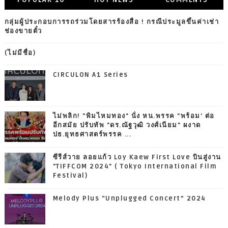
กลุ่มผู้ประกอบการรถร่วมโดยสารร้องสื่อ ! กรณีประมูลขึ้นค่าเช่า
ช่องขายตั๋ว
(ไม่มีชื่อ)
CIRCULON A1 Series
ไม่พลิก! "พิมไหมทอง" นั่ง หน.พรรค "พร้อม' ต่อ
อีกสมัย ปรับทัพ "ดร.ณัฐวุฒิ วงศ์เนียม" ผงาด
ปธ.ยุทธศาสตร์พรรค ...
ซีรีส์วาย ลอยแก้ว Loy Kaew First Love บินสู่งาน
"TIFFCOM 2024" ( Tokyo International Film
Festival)
Melody Plus “Unplugged Concert” 2024