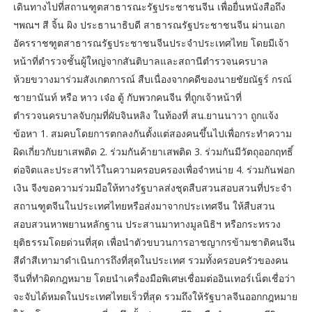
เดินทางไปที่สถานฑูตสาธารณะรัฐประชาชนจีน เพื่อยื่นหนังสือถึง
ฯพณฯ สี จิ้น ผิง ประธานาธิบดี สาธารณรัฐประชาชนจีน ผ่านเอก
อัครราชฑูตสาธารณรัฐประชาชนจีนประจำประเทศไทย โดยมีเจ้า
หน้าที่ตำรวจชั้นผู้ใหญ่จากสันติบาลและสถานีตำรวจนครบาล
ห้วยขวางมาร่วมสังเกตการณ์ สืบเนื่องจากคดีของนายชัยณัฐร์ กรณ์
ชายานันท์ หรือ หาว เจ๋อ ตู้ กับพวกคนจีน ที่ถูกเจ้าหน้าที่
ตำรวจนครบาลจับกุมที่ผับจินหลิง ในท้องที่ สน.ยานนาวา ถูกแจ้ง
ข้อหา 1. สมคบโดยการตกลงกันตั้งแต่สองคนขึ้นไปเพื่อกระทำความ
ผิดเกี่ยวกับยาเสพติด 2. ร่วมกันค้ายาเสพติด 3. ร่วมกันมีวัตถุออกฤทธิ์
ต่อจิตและประสาทไว้ในความครอบครองเพื่อจำหน่าย 4. ร่วมกันฟอก
เงิน จีงขอความร่วมมือให้ทางรัฐบาลส่งชุดสืบสวนสอบสวนที่ประจำ
สถานฑูตจีนในประเทศไทยหรือส่งมาจากประเทศจีน ให้สืบสวน
สอบสวนหาพยานหลักฐาน ประสานมาทางมูลนิธิฯ หรือกระทรวง
ยุติธรรมโดยด่วนที่สุด เพื่อนำตัวขบวนการอาชญากรข้ามชาติคนจีน
สีดำสีเทามาดำเนินการถึงที่สุดในประเทศ รวมทั้งครอบครัวของคน
จีนที่ทำผิดกฎหมาย โดยนำเครื่องมือพิเศษเชื่อมต่ออินเทอร์เน็ตเชื่อว่า
จะจับได้หมดในประเทศไทยเร็วที่สุด รวมถึงให้รัฐบาลจีนออกกฎหมาย