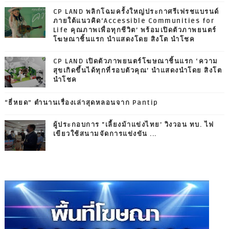
CP LAND พลิกโฉมครั้งใหญ่ประกาศรีเฟรชแบรนด์
ภายใต้แนวคิด‘Accessible Communities for
Life คุณภาพเพื่อทุกชีวิต’ พร้อมเปิดตัวภาพยนตร์
โฆษณาชิ้นแรก นำแสดงโดย สิงโต นำโชค
CP LAND เปิดตัวภาพยนตร์โฆษณาชิ้นแรก ‘ความ
สุขเกิดขึ้นได้ทุกที่รอบตัวคุณ’ นำแสดงนำโดย สิงโต
นำโชค
“ธี่หยด” ตำนานเรื่องเล่าสุดหลอนจาก Pantip
ผู้ประกอบการ "เลี้ยงม้าแข่งไทย' วิงวอน ทบ. ไฟ
เขียวใช้สนามจัดการแข่งขัน ...