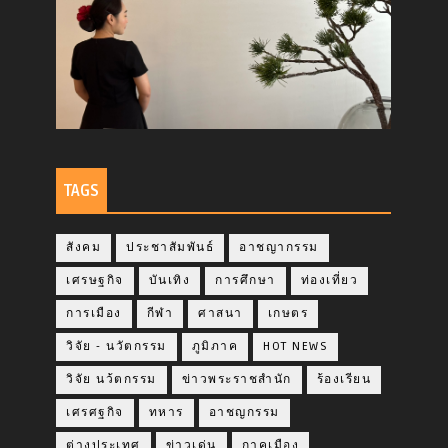
TAGS
สังคม
ประชาสัมพันธ์
อาชญากรรม
เศรษฐกิจ
บันเทิง
การศึกษา
ท่องเที่ยว
การเมือง
กีฬา
ศาสนา
เกษตร
วิจัย - นวัตกรรม
ภูมิภาค
HOT NEWS
วิจัย นว้ตกรรม
ข่าวพระราชสำนัก
ร้องเรียน
เศรศฐกิจ
ทหาร
อาชญกรรม
ต่างประเทศ
ข่าวเด่น
กาคเมือง