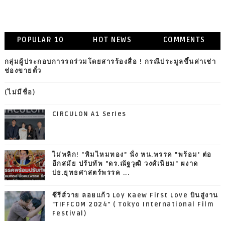
POPULAR 10
HOT NEWS
COMMENTS
กลุ่มผู้ประกอบการรถร่วมโดยสารร้องสื่อ ! กรณีประมูลขึ้นค่าเช่า
ช่องขายตั๋ว
(ไม่มีชื่อ)
CIRCULON A1 Series
ไม่พลิก! "พิมไหมทอง" นั่ง หน.พรรค "พร้อม' ต่อ
อีกสมัย ปรับทัพ "ดร.ณัฐวุฒิ วงศ์เนียม" ผงาด
ปธ.ยุทธศาสตร์พรรค ...
ซีรีส์วาย ลอยแก้ว Loy Kaew First Love บินสู่งาน
"TIFFCOM 2024" ( Tokyo International Film
Festival)