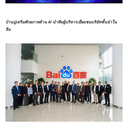
บ้านปูเสริมศักยภาพด้าน AI นำทีมผู้บริหารเยี่ยมชมบริษัทชั้นนำใน
จีน