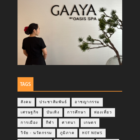
TAGS
สังคม
ประชาสัมพันธ์
อาชญากรรม
เศรษฐกิจ
บันเทิง
การศึกษา
ท่องเที่ยว
การเมือง
กีฬา
ศาสนา
เกษตร
วิจัย - นวัตกรรม
ภูมิภาค
HOT NEWS