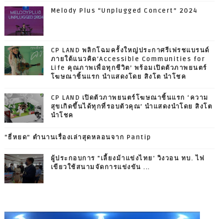
Melody Plus “Unplugged Concert” 2024
CP LAND พลิกโฉมครั้งใหญ่ประกาศรีเฟรชแบรนด์
ภายใต้แนวคิด‘Accessible Communities for
Life คุณภาพเพื่อทุกชีวิต’ พร้อมเปิดตัวภาพยนตร์
โฆษณาชิ้นแรก นำแสดงโดย สิงโต นำโชค
CP LAND เปิดตัวภาพยนตร์โฆษณาชิ้นแรก ‘ความ
สุขเกิดขึ้นได้ทุกที่รอบตัวคุณ’ นำแสดงนำโดย สิงโต
นำโชค
“ธี่หยด” ตำนานเรื่องเล่าสุดหลอนจาก Pantip
ผู้ประกอบการ "เลี้ยงม้าแข่งไทย' วิงวอน ทบ. ไฟ
เขียวใช้สนามจัดการแข่งขัน ...