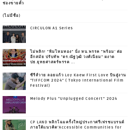
ช่องขายตั๋ว
(ไม่มีชื่อ)
CIRCULON A1 Series
ไม่พลิก! "พิมไหมทอง" นั่ง หน.พรรค "พร้อม' ต่อ
อีกสมัย ปรับทัพ "ดร.ณัฐวุฒิ วงศ์เนียม" ผงาด
ปธ.ยุทธศาสตร์พรรค ...
ซีรีส์วาย ลอยแก้ว Loy Kaew First Love บินสู่งาน
"TIFFCOM 2024" ( Tokyo International Film
Festival)
Melody Plus “Unplugged Concert” 2024
CP LAND พลิกโฉมครั้งใหญ่ประกาศรีเฟรชแบรนด์
ภายใต้แนวคิด‘Accessible Communities for