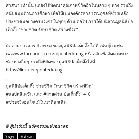
ศาสนา เท่านั้น แต่ยังได้พัฒนาคุณภาพชีวิตอีกในหลาย ๆ ทาง รวมถึง
สนับสนุนด้านการศึกษา เพื่อให้เป็นองค์กรสาธารณกุศลที่ช่วยเหลือ
ประชาชนอย่างครบวงจรในทุกๆ ด้าน ต่อไป ภายใต้ปณิธานมูลนิธิป่อ
เต็กตึ๊ง “ช่วยชีวิต รักษาชีวิต สร้างชีวิต”
ติดตามข่าวสาร กิจกรรม ของมูลนิธิป่อเต็กตึ๊ง ได้ที่ เฟซบุ๊ก แฟน
เพจwww.facebook.com/atpohtecktung หรือคลิกเพื่อติดตามทาง
ช่องทางอื่นๆ รวมถึงพิกัดของมูลนิธิป่อเต็กตึ๊งได้ที่
https://linktr.ee/pohtecktung
.
มูลนิธิป่อเต็กตึ๊ง ช่วยชีวิต รักษาชีวิต สร้างชีวิต”
#แอปพลิเคชัน และ #สายด่วน ป่อเต็กตึ๊ง1418
#ช่วยจริงอุ่นใจแม้ในนาทีฉุกเฉิน
# ผู้นำวันนี้ นวัตกรรมแห่งอนาคต
Tags
# สังคม