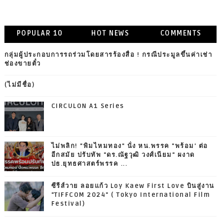
POPULAR 10
HOT NEWS
COMMENTS
กลุ่มผู้ประกอบการรถร่วมโดยสารร้องสื่อ ! กรณีประมูลขึ้นค่าเช่า
ช่องขายตั๋ว
(ไม่มีชื่อ)
CIRCULON A1 Series
ไม่พลิก! "พิมไหมทอง" นั่ง หน.พรรค "พร้อม' ต่อ
อีกสมัย ปรับทัพ "ดร.ณัฐวุฒิ วงศ์เนียม" ผงาด
ปธ.ยุทธศาสตร์พรรค ...
ซีรีส์วาย ลอยแก้ว Loy Kaew First Love บินสู่งาน
"TIFFCOM 2024" ( Tokyo International Film
Festival)