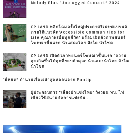
Melody Plus “Unplugged Concert” 2024
CP LAND พลิกโฉมครั้งใหญ่ประกาศรีเฟรชแบรนด์
ภายใต้แนวคิด‘Accessible Communities for
Life คุณภาพเพื่อทุกชีวิต’ พร้อมเปิดตัวภาพยนตร์
โฆษณาชิ้นแรก นำแสดงโดย สิงโต นำโชค
CP LAND เปิดตัวภาพยนตร์โฆษณาชิ้นแรก ‘ความ
สุขเกิดขึ้นได้ทุกที่รอบตัวคุณ’ นำแสดงนำโดย สิงโต
นำโชค
“ธี่หยด” ตำนานเรื่องเล่าสุดหลอนจาก Pantip
ผู้ประกอบการ "เลี้ยงม้าแข่งไทย' วิงวอน ทบ. ไฟ
เขียวใช้สนามจัดการแข่งขัน ...