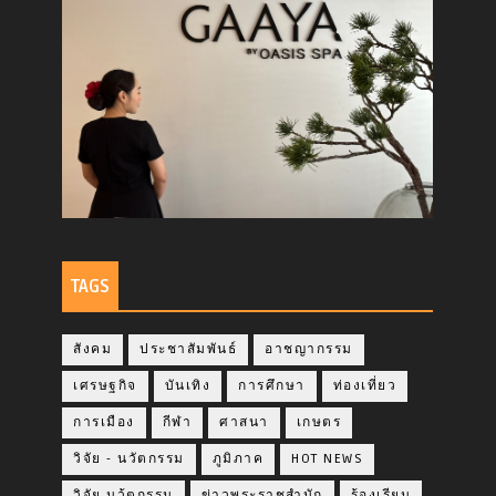
TAGS
สังคม
ประชาสัมพันธ์
อาชญากรรม
เศรษฐกิจ
บันเทิง
การศึกษา
ท่องเที่ยว
การเมือง
กีฬา
ศาสนา
เกษตร
วิจัย - นวัตกรรม
ภูมิภาค
HOT NEWS
วิจัย นว้ตกรรม
ข่าวพระราชสำนัก
ร้องเรียน