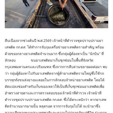
สืบเนื่องจากช่วงต้นปี พ.ศ.2569 เจ้าหน้าที่ตำรวจชุดปราบปรามยา
เสพติด กก.ดส. ได้ทำการจับกุมเครือข่ายยาเสพติดรายสำคัญ พร้อม
ด้วยของกลางยาเสพติดจำนวนมาก ซึ่งกลุ่มผู้ต้องหาเป็น “นักบิน” ที่
ลักลอบ ขนยาเสพติดมาเก็บซุกซ่อนในพื้นที่จังหวัด
กรุงเทพมหานครและปริมณฑล ซึ่งจากการสืบสวนขยายผลต่อมา พบ
ว่า กลุ่มผู้ต้องหาไปรับยาเสพติดจากผู้ค้ายาเสพติดรายใหญ่ซึ่งใช้รถ
บรรทุกถังขนส่งยางมะตอยในการลักลอบจำหน่ายยาเสพติด โดยได้
ดัดแปลงช่องสำหรับเก็บของเหลวให้เป็นที่เก็บซุกซ่อนยาเสพติดเพื่อ
อำพรางสายตาและการตรวจสอบของเจ้าหน้าที่ตำรวจ เจ้าหน้าที่
ตำรวจชุดปราบปรามยาเสพติด กก.ดส. ซึ่งได้ตระหนักว่า หากยาเสพ
ติดจำนวนมากมายนั้น หลุดรอด จากการจับกุมไปได้ จะนำมาซึ่ง
ความเสียหายของประเทศชาติและความไม่ปลอดภัยแก่ชีวิต ร่างกาย