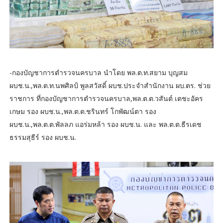
-กองบัญชาการตำรวจนครบาล นำโดย พล.ต.ท.สยาม บุญสม
ผบช.น.,พล.ต.ท.นพศิลป์ พูลสวัสดิ์ ผบช.ประจำสำนักงาน ผบ.ตร. ช่วย
ราชการ ที่กองบัญชาการตำรวจนครบาล,พล.ต.ต.วสันต์ เตชะอัคร
เกษม รอง ผบช.น.,พล.ต.ต.ชรินทร์ โกพัฒน์ตา รอง
ผบช.น.,พล.ต.ต.พัลลภ แอร่มหล้า รอง ผบช.น. และ พล.ต.ต.ธีรเดช
ธรรมสุธีร์ รอง ผบช.น.