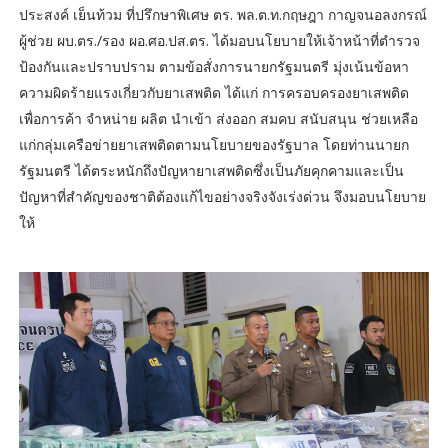
ประสงค์ เย็นท้วม ที่ปรึกษาพิเศษ ตร. พล.ต.ท.กฤษฎา กาญจนอลงกรณ์
ผู้ช่วย ผบ.ตร./รอง ผอ.ศอ.ปส.ตร. ได้มอบนโยบายให้เจ้าหน้าที่ตำรวจ
ป้องกันและปราบปราม ตามข้อสั่งการนายกรัฐมนตรี มุ่งเน้นข้อหา
ความผิดร้ายแรงเกี่ยวกับยาเสพติด ได้แก่ การครอบครองยาเสพติด
เพื่อการค้า จำหน่าย ผลิต นำเข้า ส่งออก สมคบ สนับสนุน ช่วยเหลือ
แก่กลุ่มเครือข่ายยาเสพติดตามนโยบายของรัฐบาล โดยท่านนายก
รัฐมนตรี ได้ตระหนักถึงปัญหายาเสพติดซึ่งเป็นภัยคุกคามและเป็น
ปัญหาที่สำคัญของชาติต้องแก้ไขอย่างจริงจังเร่งด่วน จึงมอบนโยบาย
ให้