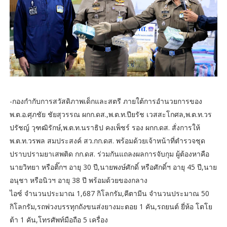
-กองกำกับการสวัสดิภาพเด็กและสตรี ภายใต้การอำนวยการของ
พ.ต.อ.ศุภชัย ชัยสุวรรณ ผกก.ดส.,พ.ต.ท.ปียรัช เวสสะโกศล,พ.ต.ท.วร
ปรัชญ์ วุฑฒิรักษ์,พ.ต.ท.นราธิป คงเพ็ชร์ รอง ผกก.ดส. สั่งการให้
พ.ต.ท.วรพล สมประสงค์ สว.กก.ดส. พร้อมด้วยเจ้าหน้าที่ตำรวจชุด
ปราบปรามยาเสพติด กก.ดส. ร่วมกันแถลงผลการจับกุม ผู้ต้องหาคือ
นายวิทยา หรือติ๊กฯ อายุ 30 ปี,นายพงษ์ศักดิ์ หรือศักดิ์ฯ อายุ 45 ปี,นาย
อนุชา หรือนิวฯ อายุ 38 ปี พร้อมด้วยของกลาง
ไอซ์ จำนวนประมาณ 1,687 กิโลกรัม,คีตามีน จำนวนประมาณ 50
กิโลกรัม,รถพ่วงบรรทุกถังขนส่งยางมะตอย 1 คัน,รถยนต์ ยี่ห้อ โตโย
ต้า 1 คัน,โทรศัพท์มือถือ 5 เครื่อง