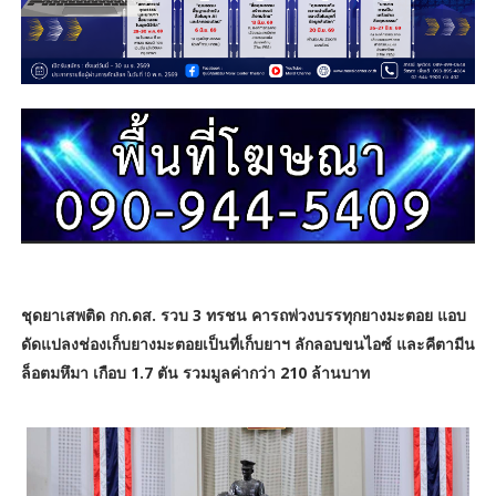
ชุดยาเสพติด กก.ดส. รวบ 3 ทรชน คารถพ่วงบรรทุกยางมะตอย แอบ
ดัดแปลงช่องเก็บยางมะตอยเป็นที่เก็บยาฯ ลักลอบขนไอซ์ และคีตามีน
ล็อตมหึมา เกือบ 1.7 ตัน รวมมูลค่ากว่า 210 ล้านบาท