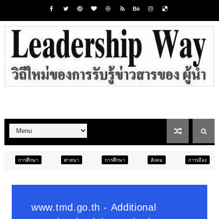
ศาสนา
การศึกษา
สังคม
การเมือง
ภูมิภาค
ท