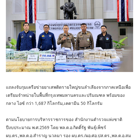
แถลงจับกุมเครือข่ายยาเสพติดรายใหญ่ขนลำเลียงจากภาคเหนือเพื่อ
เตรียมจำหน่ายในพื้นที่กรุงเทพมหานครและปริมณฑล พร้อมของ
กลาง ไอซ์ กว่า 1,687 กิโลกรัม,เคตามีน 50 กิโลกรัม
ตามนโยบายการบริหารราชการของ สำนักงานตำรวจแห่งชาติ
ปีงบประมาณ พ.ศ.2569 โดย พล.ต.อ.กิตติ์รัฐ พันธุ์เพ็ชร์
ผบ.ตร.,พล.ต.อ.สำราญ นวลมา รอง ผบ.ตร./ผอ.ศอ.ปส.ตร.,พล.ต.อ.สม