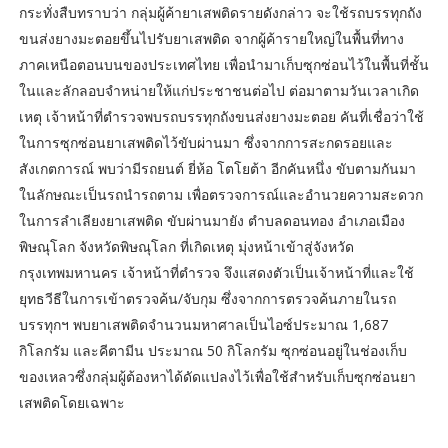
กระทั่งสืบทราบว่า กลุ่มผู้ค้ายาเสพติดรายดังกล่าว จะใช้รถบรรทุกถัง
ขนส่งยางมะตอยขึ้นไปรับยาเสพติด จากผู้ค้ารายใหญ่ในพื้นที่ทาง
ภาคเหนือตอนบนของประเทศไทย เพื่อนำมาเก็บซุกซ่อนไว้ในพื้นที่ชั้น
ในและลักลอบจำหน่ายให้แก่ประชาชนต่อไป ต่อมาตามวันเวลาเกิด
เหตุ เจ้าหน้าที่ตำรวจพบรถบรรทุกถังขนส่งยางมะตอย คันที่เชื่อว่าใช้
ในการซุกซ่อนยาเสพติดไว้ขับผ่านมา ซึ่งจากการสะกดรอยและ
สังเกตการณ์ พบว่ามีรถยนต์ ยี่ห้อ โตโยต้า อีกคันหนึ่ง ขับตามกันมา
ในลักษณะเป็นรถนำรถตาม เพื่อตรวจการณ์และอำนวยความสะดวก
ในการลำเลียงยาเสพติด ขับผ่านมายัง ตำบลดอนทอง อำเภอเมือง
พิษณุโลก จังหวัดพิษณุโลก ที่เกิดเหตุ มุ่งหน้าเข้าสู่จังหวัด
กรุงเทพมหานคร เจ้าหน้าที่ตำรวจ จึงแสดงตัวเป็นเจ้าหน้าที่และใช้
ยุทธวีธีในการเข้าตรวจค้น/จับกุม ซึ่งจากการตรวจค้นภายในรถ
บรรทุกฯ พบยาเสพติดจำนวนมหาศาลเป็นไอซ์ประมาณ 1,687
กิโลกรัม และคีตามีน ประมาณ 50 กิโลกรัม ซุกซ่อนอยู่ในช่องเก็บ
ของเหลวซึ่งกลุ่มผู้ต้องหาได้ดัดแปลงไว้เพื่อใช้สำหรับเก็บซุกซ่อนยา
เสพติดโดยเฉพาะ